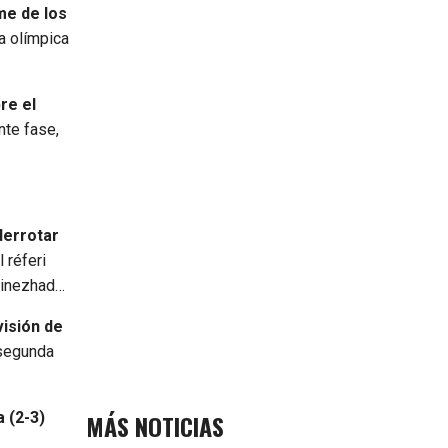
me de los
a olímpica
re el
ente fase,
derrotar
 réferi
ibinezhad…
visión de
 segunda
MÁS NOTICIAS
 (2-3)