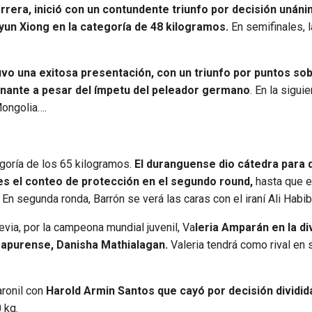
rrera, inició con un contundente triunfo por decisión unáni
yun Xiong en la categoría de 48 kilogramos.
En semifinales, l
vo una exitosa presentación, con un triunfo por puntos sob
minante a pesar del ímpetu del peleador germano
. En la sigui
Mongolia….
egoría de los 65 kilogramos.
El duranguense dio cátedra para 
es el conteo de protección en el segundo round,
hasta que el
n segunda ronda, Barrón se verá las caras con el iraní Ali Hab
evia, por la campeona mundial juvenil, Va
leria Amparán en la di
gapurense, Danisha Mathialagan.
Valeria tendrá como rival en
aronil con
Harold Armin Santos que cayó por decisión dividida
 kg.