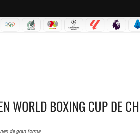
IAL 2026
OLÍMPICOS
SELECCIÓN MEXICANA
LIGA MX
CHAMPIONS LEAGUE
LALIGA
PREMIER L
S
INA
 EN WORLD BOXING CUP DE CH
onen de gran forma