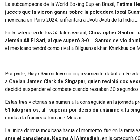
La subcampeona de la World Boxing Cup en Brasil,
Fatima He
jueces que la vieron ganar sobre la peleadora local Guan
mexicana en Paris 2024, enfrentará a Jyoti Jyoti de la India….
En la categoría de los 55 kilos varonil,
Christopher Santos tu
alemán Ali El Sari, al que superó 3-0… Santos se vio do
el mexicano tendrá como rival a Bilguunsaikhan Kharkhuu de 
Por parte, Hugo Barrón tuvo un impresionante debut en la cat
a Caelan James Clark de Singapur, quien recibió dos vec
decidió suspender el combate cuando restaban 30 segundos. E
Estas tres victorias se suman a la conseguida en la jornada pr
51 kilogramos, al superar por decisión unánime a la sin
ronda a la francesa Romane Moulai.
La única derrota mexicana hasta el momento, fue en la rama v
ante el canadiense, Keoma Al Ahmadieh,
en la categoría 60