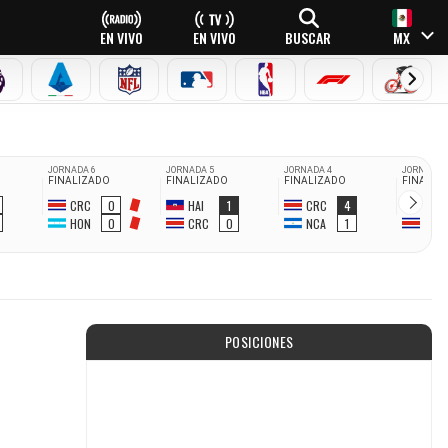
EN VIVO
EN VIVO
BUSCAR
MX
PREMIER LEAGUE
SERIE A
NFL
MLB
NBA
FÓRMULA 1
CICLI