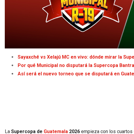
Sayaxché vs Xelajú MC en vivo: dónde mirar la Su
Por qué Municipal no disputará la Supercopa Bantr
Así será el nuevo torneo que se disputará en Guat
La
Supercopa de
Guatemala
2026
empieza con los cuartos 