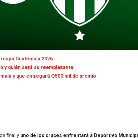
percopa Guatemala 2026
ab y quién será su reemplazante
emala y que entregará Q500 mil de premio
de final y
uno de los cruces enfrentará a Deportivo Municipa