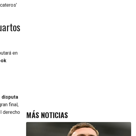
acateros’
uartos
putará en
ook
 disputa
ran final,
MÁS NOTICIAS
el derecho