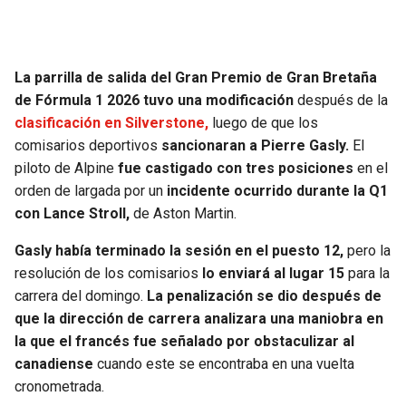
SEAHAWKS
PELICANS
La parrilla de salida del Gran Premio de Gran Bretaña
BEARS
SPURS
de Fórmula 1 2026 tuvo una modificación
después de la
clasificación en Silverstone,
luego de que los
LIONS
NUGGETS
comisarios deportivos
sancionaran a Pierre Gasly.
El
piloto de Alpine
fue castigado con tres posiciones
en el
PACKERS
TIMBERWOLVES
orden de largada por un
incidente ocurrido durante la Q1
con Lance Stroll,
de Aston Martin.
VIKINGS
THUNDER
Gasly había terminado la sesión en el puesto 12,
pero la
FALCONS
TRAIL BLAZERS
resolución de los comisarios
lo enviará al lugar 15
para la
carrera del domingo.
La penalización se dio después de
PANTHERS
JAZZ
que la dirección de carrera analizara una maniobra en
la que el francés fue señalado por obstaculizar al
canadiense
cuando este se encontraba en una vuelta
SAINTS
cronometrada.