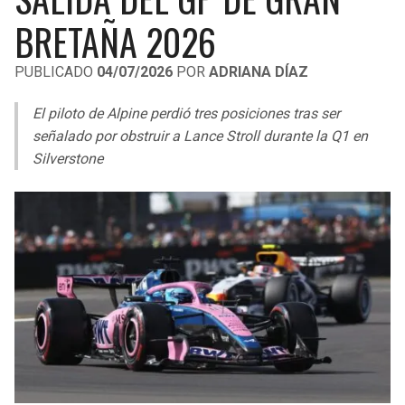
LIGA DE EXPANSIÓN MX
UEFA EUROPA LEAGUE
BRETAÑA 2026
RAIDERS
CAVALIERS
LEAGUES CUP
UEFA CONFERENCE LEAGUE
PUBLICADO
04/07/2026
POR
ADRIANA DÍAZ
MLS
CHARGERS
PISTONS
El piloto de Alpine perdió tres posiciones tras ser
COPA LIBERTADORES
señalado por obstruir a Lance Stroll durante la Q1 en
RAVENS
PACERS
Silverstone
COPA SUDAMERICANA
BENGALS
BUCKS
LIGA BETPLAY
BROWNS
HAWKS
OTRAS LIGAS
STEELERS
HORNETS
TEXANS
HEAT
COLTS
MAGIC