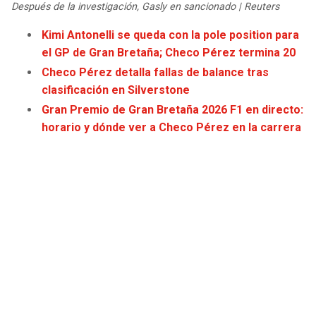
Después de la investigación, Gasly en sancionado | Reuters
JAGUARS
WIZARDS
Kimi Antonelli se queda con la pole position para
TITANS
WARRIORS
el GP de Gran Bretaña; Checo Pérez termina 20
Checo Pérez detalla fallas de balance tras
COWBOYS
CLIPPERS
clasificación en Silverstone
Gran Premio de Gran Bretaña 2026 F1 en directo:
GIANTS
LAKERS
horario y dónde ver a Checo Pérez en la carrera
EAGLES
SUNS
COMMANDERS
KINGS
CARDINALS
MAVERICKS
RAMS
ROCKETS
49ERS
GRIZZLIES