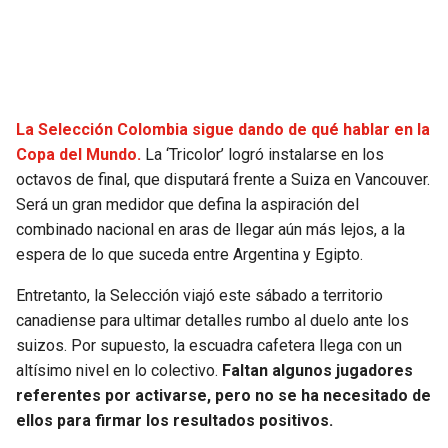
SEAHAWKS
PELICANS
BEARS
SPURS
La Selección Colombia sigue dando de qué hablar en la
LIONS
NUGGETS
Copa del Mundo.
La ‘Tricolor’ logró instalarse en los
octavos de final, que disputará frente a Suiza en Vancouver.
PACKERS
TIMBERWOLVES
Será un gran medidor que defina la aspiración del
combinado nacional en aras de llegar aún más lejos, a la
VIKINGS
THUNDER
espera de lo que suceda entre Argentina y Egipto.
Entretanto, la Selección viajó este sábado a territorio
FALCONS
TRAIL BLAZERS
canadiense para ultimar detalles rumbo al duelo ante los
suizos. Por supuesto, la escuadra cafetera llega con un
PANTHERS
JAZZ
altísimo nivel en lo colectivo.
Faltan algunos jugadores
referentes por activarse, pero no se ha necesitado de
SAINTS
ellos para firmar los resultados positivos.