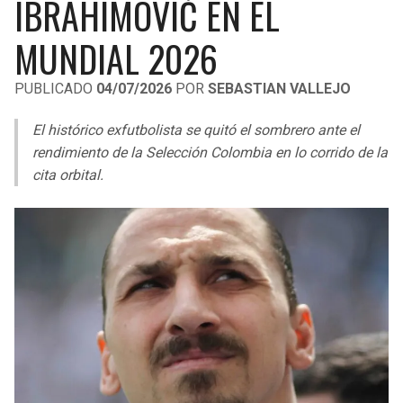
IBRAHIMOVIĆ EN EL
LIGA DE EXPANSIÓN MX
UEFA EUROPA LEAGUE
MUNDIAL 2026
RAIDERS
CAVALIERS
LEAGUES CUP
UEFA CONFERENCE LEAGUE
PUBLICADO
04/07/2026
POR
SEBASTIAN VALLEJO
MLS
CHARGERS
PISTONS
El histórico exfutbolista se quitó el sombrero ante el
COPA LIBERTADORES
RAVENS
PACERS
rendimiento de la Selección Colombia en lo corrido de la
COPA SUDAMERICANA
cita orbital.
BENGALS
BUCKS
LIGA BETPLAY
BROWNS
HAWKS
OTRAS LIGAS
STEELERS
HORNETS
TEXANS
HEAT
COLTS
MAGIC