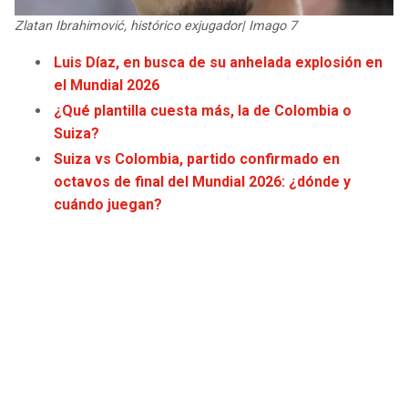
JAGUARS
WIZARDS
Zlatan Ibrahimović, histórico exjugador| Imago 7
Luis Díaz, en busca de su anhelada explosión en
TITANS
WARRIORS
el Mundial 2026
¿Qué plantilla cuesta más, la de Colombia o
COWBOYS
CLIPPERS
Suiza?
Suiza vs Colombia, partido confirmado en
GIANTS
LAKERS
octavos de final del Mundial 2026: ¿dónde y
cuándo juegan?
EAGLES
SUNS
COMMANDERS
KINGS
CARDINALS
MAVERICKS
RAMS
ROCKETS
49ERS
GRIZZLIES