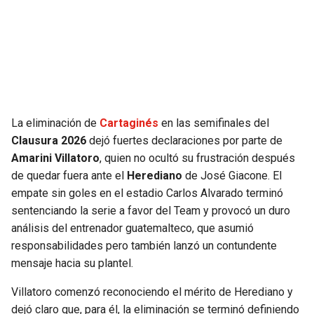
SEAHAWKS
PELICANS
BEARS
SPURS
LIONS
NUGGETS
La eliminación de
Cartaginés
en las semifinales del
PACKERS
TIMBERWOLVES
Clausura 2026
dejó fuertes declaraciones por parte de
Amarini Villatoro
, quien no ocultó su frustración después
VIKINGS
THUNDER
de quedar fuera ante el
Herediano
de José Giacone. El
empate sin goles en el estadio Carlos Alvarado terminó
FALCONS
TRAIL BLAZERS
sentenciando la serie a favor del Team y provocó un duro
análisis del entrenador guatemalteco, que asumió
responsabilidades pero también lanzó un contundente
PANTHERS
JAZZ
mensaje hacia su plantel.
SAINTS
Villatoro comenzó reconociendo el mérito de Herediano y
dejó claro que, para él, la eliminación se terminó definiendo