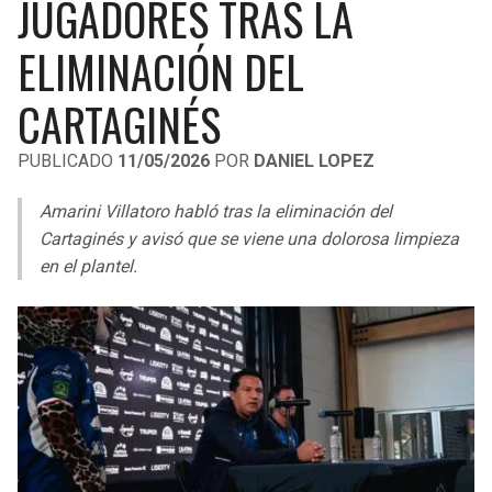
JUGADORES TRAS LA
LIGA DE EXPANSIÓN MX
UEFA EUROPA LEAGUE
ELIMINACIÓN DEL
RAIDERS
CAVALIERS
LEAGUES CUP
UEFA CONFERENCE LEAGUE
CARTAGINÉS
MLS
CHARGERS
PISTONS
PUBLICADO
11/05/2026
POR
DANIEL LOPEZ
COPA LIBERTADORES
RAVENS
PACERS
Amarini Villatoro habló tras la eliminación del
COPA SUDAMERICANA
BENGALS
BUCKS
Cartaginés y avisó que se viene una dolorosa limpieza
LIGA BETPLAY
en el plantel.
BROWNS
HAWKS
OTRAS LIGAS
STEELERS
HORNETS
TEXANS
HEAT
COLTS
MAGIC