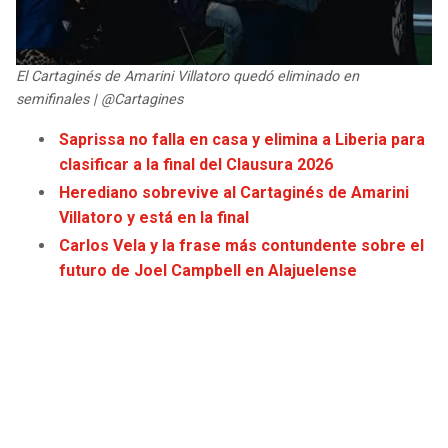
JAGUARS
WIZARDS
TITANS
WARRIORS
El Cartaginés de Amarini Villatoro quedó eliminado en
semifinales | @Cartagines
COWBOYS
CLIPPERS
Saprissa no falla en casa y elimina a Liberia para
clasificar a la final del Clausura 2026
GIANTS
LAKERS
Herediano sobrevive al Cartaginés de Amarini
Villatoro y está en la final
EAGLES
SUNS
Carlos Vela y la frase más contundente sobre el
futuro de Joel Campbell en Alajuelense
COMMANDERS
KINGS
CARDINALS
MAVERICKS
RAMS
ROCKETS
49ERS
GRIZZLIES