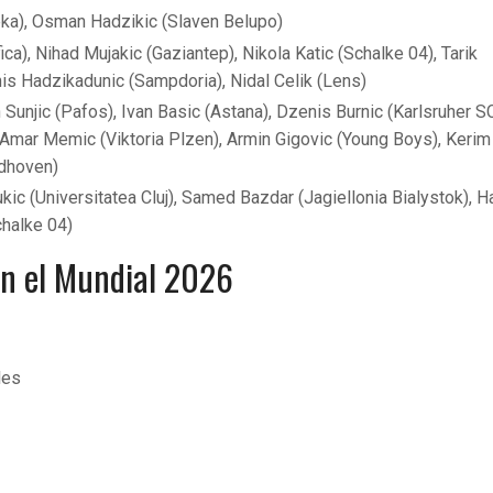
Rijeka), Osman Hadzikic (Slaven Belupo)
ca), Nihad Mujakic (Gaziantep), Nikola Katic (Schalke 04), Tarik
nis Hadzikadunic (Sampdoria), Nidal Celik (Lens)
 Sunjic (Pafos), Ivan Basic (Astana), Dzenis Burnic (Karlsruher S
 Amar Memic (Viktoria Plzen), Armin Gigovic (Young Boys), Kerim
ndhoven)
kic (Universitatea Cluj), Samed Bazdar (Jagiellonia Bialystok), H
halke 04)
en el Mundial 2026
les