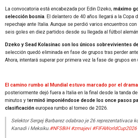
La convocatoria está encabezada por Edin Dzeko,
máximo gol
selección bosnia
. El delantero de 40 años llegará a la Copa
repechaje ante Italia. Aunque se perdió varios encuentros con 
seis goles en diez partidos desde su llegada al fútbol alemán
Dzeko y Sead Kolasinac son los únicos sobrevivientes de 
selección quedó eliminada en fase de grupos tras perder ante A
Ahora, intentará superar por primera vez la fase de grupos e
El camino rumbo al Mundial estuvo marcado por el dram
posteriormente dejó fuera a Italia en la final desde la tanda 
minutos y t
erminó imponiéndose desde los once pasos par
clasificación
europea rumbo al torneo de 2026.
Selektor Sergej Barbarez odabrao je 26 reprezentativaca k
Kanadi i Meksiku.
#NFSBiH
#zmajevi
#FIFAWorldCup2026