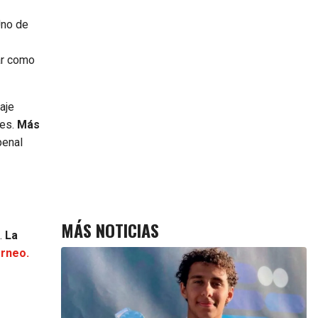
no de
gar como
aje
es.
Más
penal
MÁS NOTICIAS
.
La
orneo.