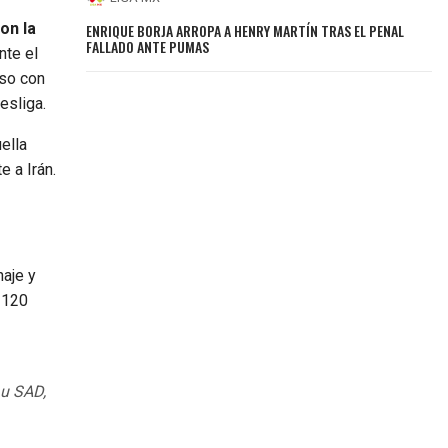
on la
ENRIQUE BORJA ARROPA A HENRY MARTÍN TRAS EL PENAL
FALLADO ANTE PUMAS
nte el
rso con
esliga.
uella
e a Irán.
haje y
s 120
 u SAD,