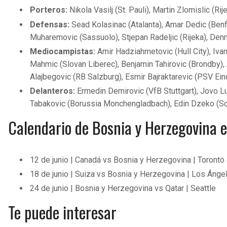
Porteros:
Nikola Vasilj (St. Pauli), Martin Zlomislic (
Defensas:
Sead Kolasinac (Atalanta), Amar Dedic (Benfi
Muharemovic (Sassuolo), Stjepan Radeljic (Rijeka), Den
Mediocampistas:
Amir Hadziahmetovic (Hull City), Ivan
Mahmic (Slovan Liberec), Benjamin Tahirovic (Brondby),
Alajbegovic (RB Salzburg), Esmir Bajraktarevic (PSV Ei
Delanteros:
Ermedin Demirovic (VfB Stuttgart), Jovo Lu
Tabakovic (Borussia Monchengladbach), Edin Dzeko (Sc
Calendario de Bosnia y Herzegovina 
12 de junio | Canadá vs Bosnia y Herzegovina | Toronto
18 de junio | Suiza vs Bosnia y Herzegovina | Los Ánge
24 de junio | Bosnia y Herzegovina vs Qatar | Seattle
Te puede interesar