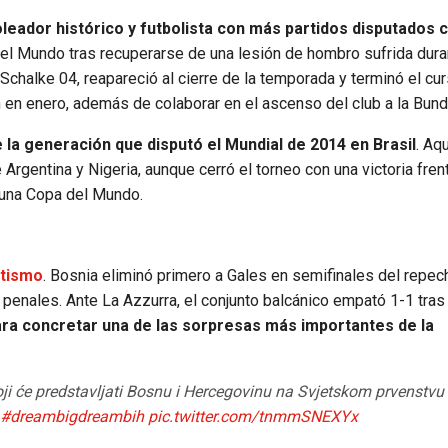
eador histórico y futbolista con más partidos disputados c
 del Mundo tras recuperarse de una lesión de hombro sufrida dura
Schalke 04, reapareció al cierre de la temporada y terminó el cu
 en enero, además de colaborar en el ascenso del club a la Bund
la generación que disputó el Mundial de 2014 en Brasil
. Aq
rgentina y Nigeria, aunque cerró el torneo con una victoria frent
n una Copa del Mundo.
atismo
. Bosnia eliminó primero a Gales en semifinales del repec
de penales. Ante La Azzurra, el conjunto balcánico empató 1-1 tra
a concretar una de las sorpresas más importantes de la
oji će predstavljati Bosnu i Hercegovinu na Svjetskom prvenstvu
#dreambigdreambih
pic.twitter.com/tnmmSNEXYx