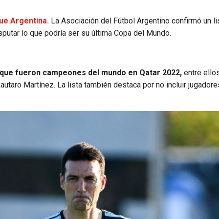
ue Argentina.
La Asociación del Fútbol Argentino confirmó un l
putar lo que podría ser su última Copa del Mundo.
s que fueron campeones del mundo en Qatar 2022,
entre ello
utaro Martínez. La lista también destaca por no incluir jugadore