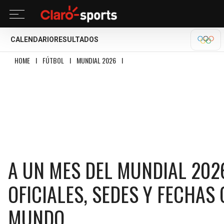
CALENDARIO
RESULTADOS
OLÍM
HOME
I
FÚTBOL
I
MUNDIAL 2026
I
A UN MES DEL MUNDIAL 2026: ASÍ AV
A UN MES DEL MUNDIAL 2026
OFICIALES, SEDES Y FECHAS
MUNDO