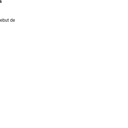
a
debut de