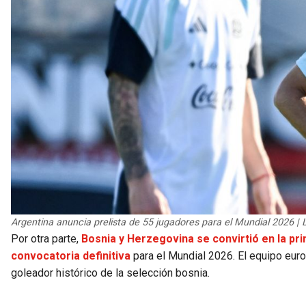
Argentina anuncia prelista de 55 jugadores para el Mundial 2026 
Por otra parte,
Bosnia y Herzegovina se convirtió en la pr
convocatoria definitiva
para el Mundial 2026. El equipo eu
goleador histórico de la selección bosnia.