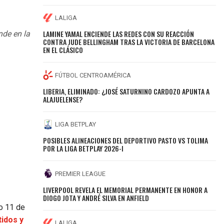
LALIGA
LAMINE YAMAL ENCIENDE LAS REDES CON SU REACCIÓN
nde en la
CONTRA JUDE BELLINGHAM TRAS LA VICTORIA DE BARCELONA
EN EL CLÁSICO
FÚTBOL CENTROAMÉRICA
LIBERIA, ELIMINADO: ¿JOSÉ SATURNINO CARDOZO APUNTA A
ALAJUELENSE?
LIGA BETPLAY
POSIBLES ALINEACIONES DEL DEPORTIVO PASTO VS TOLIMA
POR LA LIGA BETPLAY 2026-I
PREMIER LEAGUE
LIVERPOOL REVELA EL MEMORIAL PERMANENTE EN HONOR A
DIOGO JOTA Y ANDRÉ SILVA EN ANFIELD
o 11 de
tidos y
LALIGA