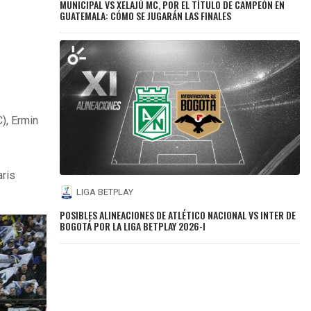
MUNICIPAL VS XELAJÚ MC, POR EL TÍTULO DE CAMPEÓN EN
GUATEMALA: CÓMO SE JUGARÁN LAS FINALES
C), Ermin
aris
LIGA BETPLAY
POSIBLES ALINEACIONES DE ATLÉTICO NACIONAL VS INTER DE
BOGOTÁ POR LA LIGA BETPLAY 2026-I