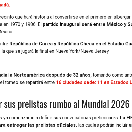
nadá.
ecinto que hará historia al convertirse en el primero en albergar
e en 1970 y 1986. El
partido inaugural será entre México y S
México.
ntre
República de Corea y República Checa en el Estadio Gua
 la que se jugará la final en Nueva York/Nueva Jersey.
ndial a Norteamérica después de 32 años,
tomando como ant
l torneo se repartirá entre
16 ciudades sede: 11 en Estados 
r sus prelistas rumbo al Mundial 2026
s ya comenzaron a definir sus convocatorias preliminares.
La FI
a entregar las prelistas oficiales,
las cuales podrán incluir e