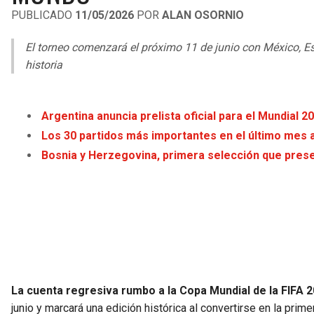
PUBLICADO
11/05/2026
POR
ALAN OSORNIO
El torneo comenzará el próximo 11 de junio con México, E
historia
Argentina anuncia prelista oficial para el Mundial 2
Los 30 partidos más importantes en el último mes 
Bosnia y Herzegovina, primera selección que prese
La cuenta regresiva rumbo a la Copa Mundial de la FIFA 2
junio y marcará una edición histórica al convertirse en la pr