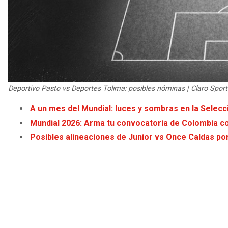
Deportivo Pasto vs Deportes Tolima: posibles nóminas | Claro Sport
A un mes del Mundial: luces y sombras en la Selec
Mundial 2026: Arma tu convocatoria de Colombia co
Posibles alineaciones de Junior vs Once Caldas por