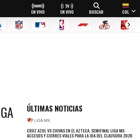
EN VIVO
EN VIVO
BUSCAR
COL
EAGUE
ERIE A
NFL
MLB
NBA
FÓRMULA 1
CICLISMO
BOXEO
ÚLTIMAS NOTICIAS
IGA
LIGA MX
CRUZ AZUL VS CHIVAS EN EL AZTECA, SEMIFINAL LIGA MX:
ACCESOS Y CIERRES VIALES PARA LA IDA DEL CLAUSURA 2026