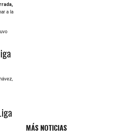
rrada,
ar a la
tuvo
Liga
Chávez,
Liga
MÁS NOTICIAS