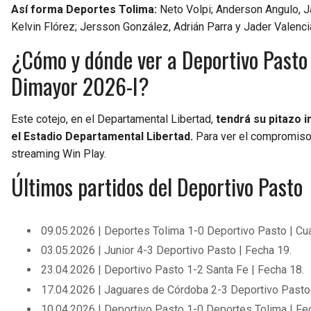
Así forma Deportes Tolima:
Neto Volpi; Anderson Angulo, Ja
Kelvin Flórez; Jersson González, Adrián Parra y Jader Valenci
¿Cómo y dónde ver a Deportivo Pasto 
Dimayor 2026-I?
Este cotejo, en el Departamental Libertad,
tendrá su pitazo i
el Estadio Departamental Libertad.
Para ver el compromiso,
streaming Win Play.
Últimos partidos del Deportivo Pasto
09.05.2026 | Deportes Tolima 1-0 Deportivo Pasto | Cuar
03.05.2026 | Junior 4-3 Deportivo Pasto | Fecha 19.
23.04.2026 | Deportivo Pasto 1-2 Santa Fe | Fecha 18.
17.04.2026 | Jaguares de Córdoba 2-3 Deportivo Pasto 
10.04.2026 | Deportivo Pasto 1-0 Deportes Tolima | Fe