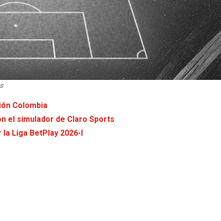
s
ción Colombia
n el simulador de Claro Sports
 la Liga BetPlay 2026-I