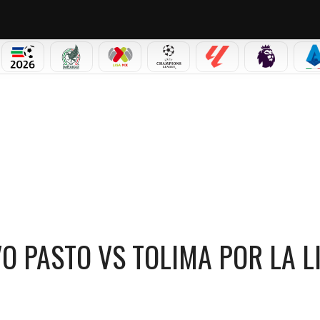
PICOS
MUNDIAL 2026
SELECCIÓN MEXICANA
LIGA MX
CHAMPIONS LEAGUE
LALIGA
PREMIER L
S
O VS TOLIMA POR LA LIGA BETPLAY 2026-I
O PASTO VS TOLIMA POR LA L