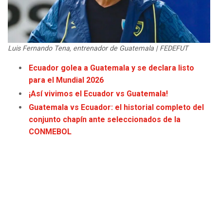
JAGUARS
WIZARDS
TITANS
WARRIORS
Luis Fernando Tena, entrenador de Guatemala | FEDEFUT
COWBOYS
CLIPPERS
Ecuador golea a Guatemala y se declara listo
para el Mundial 2026
GIANTS
LAKERS
¡Así vivimos el Ecuador vs Guatemala!
Guatemala vs Ecuador: el historial completo del
EAGLES
SUNS
conjunto chapín ante seleccionados de la
CONMEBOL
COMMANDERS
KINGS
CARDINALS
MAVERICKS
RAMS
ROCKETS
49ERS
GRIZZLIES