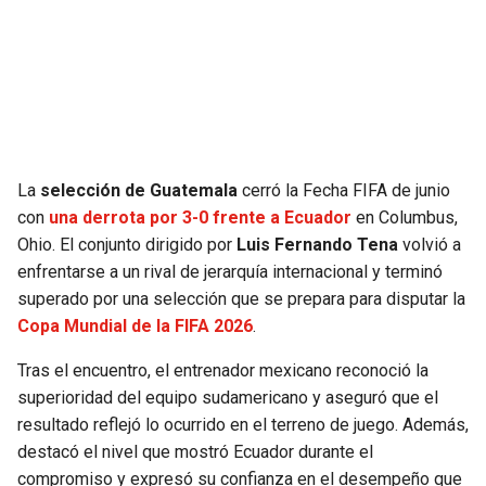
SEAHAWKS
PELICANS
BEARS
SPURS
LIONS
NUGGETS
La
selección de Guatemala
cerró la Fecha FIFA de junio
PACKERS
TIMBERWOLVES
con
una derrota por 3-0 frente a Ecuador
en Columbus,
Ohio. El conjunto dirigido por
Luis Fernando Tena
volvió a
VIKINGS
THUNDER
enfrentarse a un rival de jerarquía internacional y terminó
superado por una selección que se prepara para disputar la
FALCONS
TRAIL BLAZERS
Copa Mundial de la FIFA 2026
.
Tras el encuentro, el entrenador mexicano reconoció la
PANTHERS
JAZZ
superioridad del equipo sudamericano y aseguró que el
resultado reflejó lo ocurrido en el terreno de juego. Además,
SAINTS
destacó el nivel que mostró Ecuador durante el
compromiso y expresó su confianza en el desempeño que