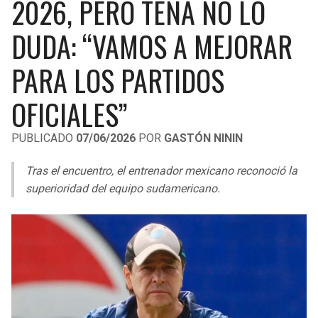
2026, PERO TENA NO LO
LIGA DE EXPANSIÓN MX
UEFA EUROPA LEAGUE
DUDA: “VAMOS A MEJORAR
RAIDERS
CAVALIERS
LEAGUES CUP
UEFA CONFERENCE LEAGUE
PARA LOS PARTIDOS
MLS
CHARGERS
PISTONS
OFICIALES”
COPA LIBERTADORES
RAVENS
PACERS
COPA SUDAMERICANA
PUBLICADO
07/06/2026
POR
GASTÓN NININ
BENGALS
BUCKS
LIGA BETPLAY
Tras el encuentro, el entrenador mexicano reconoció la
BROWNS
HAWKS
superioridad del equipo sudamericano.
OTRAS LIGAS
STEELERS
HORNETS
TEXANS
HEAT
COLTS
MAGIC