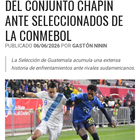
DEL CONJUNTO CHAPÍN
LIGA DE EXPANSIÓN MX
UEFA EUROPA LEAGUE
ANTE SELECCIONADOS DE
RAIDERS
CAVALIERS
LEAGUES CUP
UEFA CONFERENCE LEAGUE
LA CONMEBOL
MLS
CHARGERS
PISTONS
PUBLICADO
06/06/2026
POR
GASTÓN NININ
COPA LIBERTADORES
RAVENS
PACERS
La Selección de Guatemala acumula una extensa
COPA SUDAMERICANA
BENGALS
BUCKS
historia de enfrentamientos ante rivales sudamericanos.
LIGA BETPLAY
BROWNS
HAWKS
OTRAS LIGAS
STEELERS
HORNETS
TEXANS
HEAT
COLTS
MAGIC