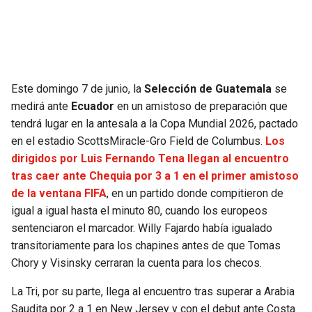
SEAHAWKS
PELICANS
BEARS
SPURS
Este domingo 7 de junio, la
Selección de Guatemala
se
LIONS
NUGGETS
medirá ante
Ecuador
en un amistoso de preparación que
tendrá lugar en la antesala a la Copa Mundial 2026, pactado
PACKERS
TIMBERWOLVES
en el estadio ScottsMiracle-Gro Field de Columbus.
Los
dirigidos por Luis Fernando Tena llegan al encuentro
VIKINGS
THUNDER
tras caer ante Chequia por 3 a 1 en el primer amistoso
de la ventana FIFA
, en un partido donde compitieron de
FALCONS
TRAIL BLAZERS
igual a igual hasta el minuto 80, cuando los europeos
sentenciaron el marcador. Willy Fajardo había igualado
PANTHERS
JAZZ
transitoriamente para los chapines antes de que Tomas
Chory y Visinsky cerraran la cuenta para los checos.
SAINTS
La Tri, por su parte, llega al encuentro tras superar a Arabia
Saudita por 2 a 1 en New Jersey y con el debut ante Costa