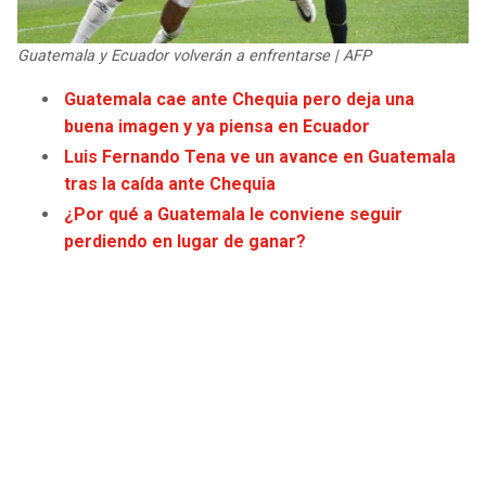
JAGUARS
WIZARDS
Guatemala y Ecuador volverán a enfrentarse | AFP
TITANS
WARRIORS
Guatemala cae ante Chequia pero deja una
buena imagen y ya piensa en Ecuador
COWBOYS
CLIPPERS
Luis Fernando Tena ve un avance en Guatemala
tras la caída ante Chequia
GIANTS
LAKERS
¿Por qué a Guatemala le conviene seguir
perdiendo en lugar de ganar?
EAGLES
SUNS
COMMANDERS
KINGS
CARDINALS
MAVERICKS
RAMS
ROCKETS
49ERS
GRIZZLIES