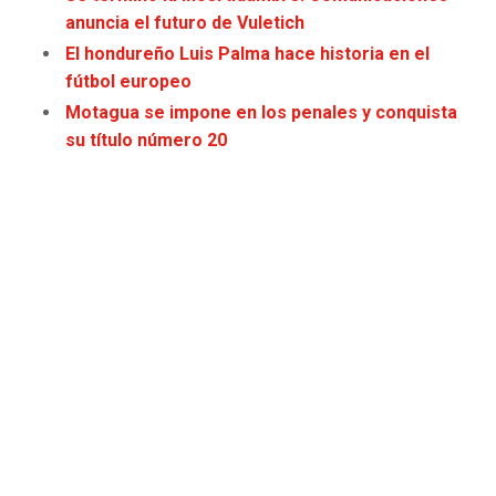
JAGUARS
WIZARDS
anuncia el futuro de Vuletich
El hondureño Luis Palma hace historia en el
TITANS
WARRIORS
fútbol europeo
Motagua se impone en los penales y conquista
COWBOYS
CLIPPERS
su título número 20
GIANTS
LAKERS
EAGLES
SUNS
COMMANDERS
KINGS
CARDINALS
MAVERICKS
RAMS
ROCKETS
49ERS
GRIZZLIES