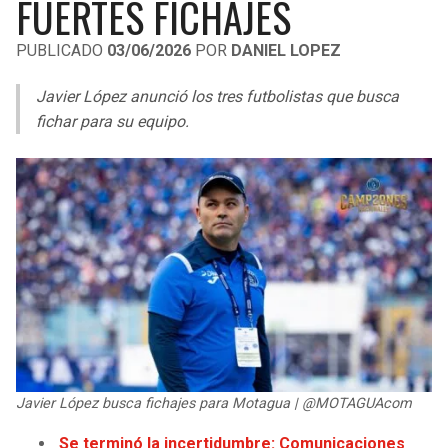
FUERTES FICHAJES
LIGA DE EXPANSIÓN MX
UEFA EUROPA LEAGUE
PUBLICADO
03/06/2026
POR
DANIEL LOPEZ
RAIDERS
CAVALIERS
LEAGUES CUP
UEFA CONFERENCE LEAGUE
Javier López anunció los tres futbolistas que busca
MLS
CHARGERS
PISTONS
fichar para su equipo.
COPA LIBERTADORES
RAVENS
PACERS
COPA SUDAMERICANA
BENGALS
BUCKS
LIGA BETPLAY
BROWNS
HAWKS
OTRAS LIGAS
STEELERS
HORNETS
TEXANS
HEAT
Javier López busca fichajes para Motagua | @MOTAGUAcom
COLTS
MAGIC
Se terminó la incertidumbre: Comunicaciones