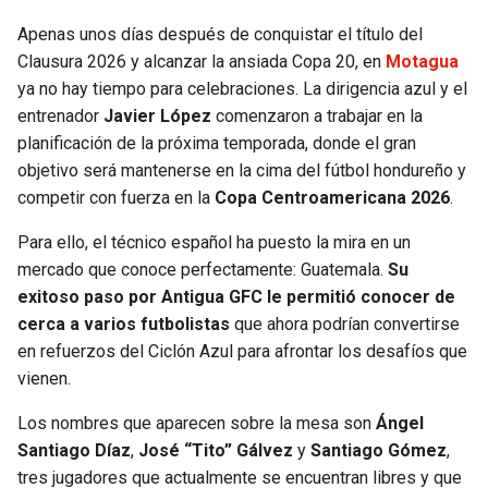
Apenas unos días después de conquistar el título del
SEAHAWKS
PELICANS
Clausura 2026 y alcanzar la ansiada Copa 20, en
Motagua
ya no hay tiempo para celebraciones. La dirigencia azul y el
BEARS
SPURS
entrenador
Javier López
comenzaron a trabajar en la
planificación de la próxima temporada, donde el gran
LIONS
NUGGETS
objetivo será mantenerse en la cima del fútbol hondureño y
competir con fuerza en la
Copa Centroamericana 2026
.
PACKERS
TIMBERWOLVES
Para ello, el técnico español ha puesto la mira en un
VIKINGS
THUNDER
mercado que conoce perfectamente: Guatemala.
Su
exitoso paso por Antigua GFC le permitió conocer de
cerca a varios futbolistas
que ahora podrían convertirse
FALCONS
TRAIL BLAZERS
en refuerzos del Ciclón Azul para afrontar los desafíos que
vienen.
PANTHERS
JAZZ
Los nombres que aparecen sobre la mesa son
Ángel
SAINTS
Santiago Díaz
,
José “Tito” Gálvez
y
Santiago Gómez
,
tres jugadores que actualmente se encuentran libres y que