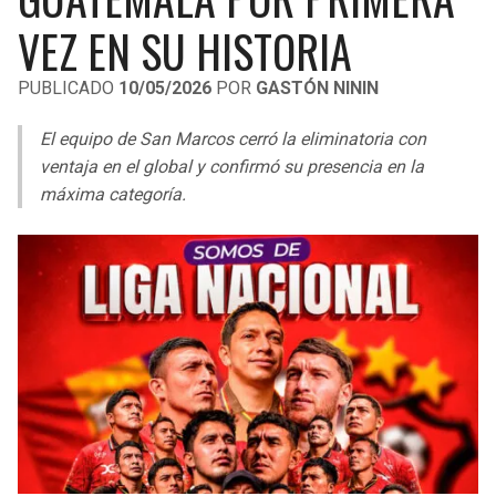
LIGA DE EXPANSIÓN MX
UEFA EUROPA LEAGUE
VEZ EN SU HISTORIA
RAIDERS
CAVALIERS
LEAGUES CUP
UEFA CONFERENCE LEAGUE
PUBLICADO
10/05/2026
POR
GASTÓN NININ
MLS
CHARGERS
PISTONS
El equipo de San Marcos cerró la eliminatoria con
COPA LIBERTADORES
ventaja en el global y confirmó su presencia en la
RAVENS
PACERS
máxima categoría.
COPA SUDAMERICANA
BENGALS
BUCKS
LIGA BETPLAY
BROWNS
HAWKS
OTRAS LIGAS
STEELERS
HORNETS
TEXANS
HEAT
COLTS
MAGIC