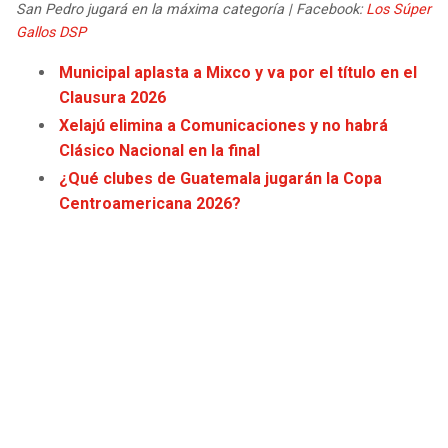
San Pedro jugará en la máxima categoría | Facebook:
Los Súper
JAGUARS
WIZARDS
Gallos DSP
TITANS
WARRIORS
Municipal aplasta a Mixco y va por el título en el
Clausura 2026
COWBOYS
CLIPPERS
Xelajú elimina a Comunicaciones y no habrá
Clásico Nacional en la final
GIANTS
LAKERS
¿Qué clubes de Guatemala jugarán la Copa
Centroamericana 2026?
EAGLES
SUNS
COMMANDERS
KINGS
CARDINALS
MAVERICKS
RAMS
ROCKETS
49ERS
GRIZZLIES