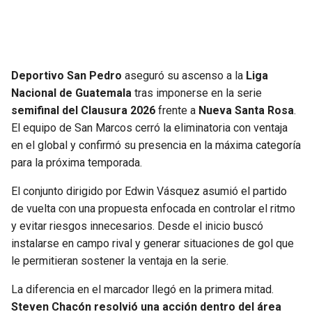
SEAHAWKS
PELICANS
BEARS
SPURS
Deportivo San Pedro
aseguró su ascenso a la
Liga
Nacional de Guatemala
tras imponerse en la serie
LIONS
NUGGETS
semifinal del Clausura 2026
frente a
Nueva Santa Rosa
.
El equipo de San Marcos cerró la eliminatoria con ventaja
PACKERS
TIMBERWOLVES
en el global y confirmó su presencia en la máxima categoría
para la próxima temporada.
VIKINGS
THUNDER
El conjunto dirigido por Edwin Vásquez asumió el partido
FALCONS
TRAIL BLAZERS
de vuelta con una propuesta enfocada en controlar el ritmo
y evitar riesgos innecesarios. Desde el inicio buscó
instalarse en campo rival y generar situaciones de gol que
PANTHERS
JAZZ
le permitieran sostener la ventaja en la serie.
SAINTS
La diferencia en el marcador llegó en la primera mitad.
Steven Chacón resolvió una acción dentro del área