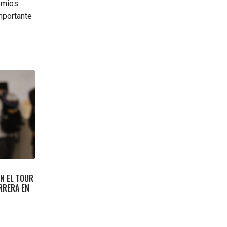
emios
importante
N EL TOUR
ERRERA EN