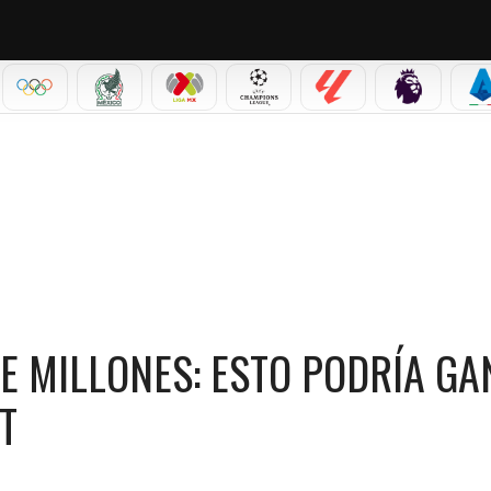
IAL 2026
OLÍMPICOS
SELECCIÓN MEXICANA
LIGA MX
CHAMPIONS LEAGUE
LALIGA
PREMIER L
S
 GANAR ISAAC DEL TORO EN SU DEBUT
E MILLONES: ESTO PODRÍA G
T