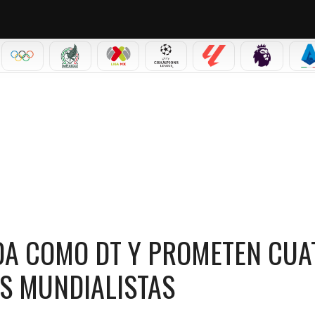
IAL 2026
OLÍMPICOS
SELECCIÓN MEXICANA
LIGA MX
CHAMPIONS LEAGUE
LALIGA
PREMIER L
S
ROMETEN CUATRO REFUERZOS, INCLUYENDO DOS MUNDIALISTAS
DA COMO DT Y PROMETEN CUA
S MUNDIALISTAS