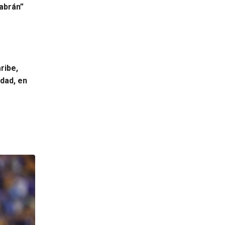
abrán”
ribe,
dad, en