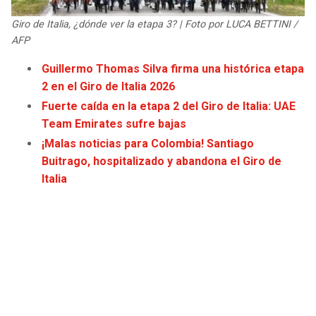
JAGUARS
WIZARDS
Giro de Italia, ¿dónde ver la etapa 3? | Foto por LUCA BETTINI /
AFP
TITANS
WARRIORS
Guillermo Thomas Silva firma una histórica etapa
2 en el Giro de Italia 2026
COWBOYS
CLIPPERS
Fuerte caída en la etapa 2 del Giro de Italia: UAE
GIANTS
LAKERS
Team Emirates sufre bajas
¡Malas noticias para Colombia! Santiago
EAGLES
SUNS
Buitrago, hospitalizado y abandona el Giro de
Italia
COMMANDERS
KINGS
CARDINALS
MAVERICKS
RAMS
ROCKETS
49ERS
GRIZZLIES