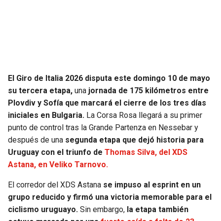
SEAHAWKS
PELICANS
BEARS
SPURS
LIONS
NUGGETS
El Giro de Italia 2026 disputa este domingo 10 de mayo
su tercera etapa,
una
jornada de 175 kilómetros entre
PACKERS
TIMBERWOLVES
Plovdiv y Sofía que marcará el cierre de los tres días
iniciales en Bulgaria.
La Corsa Rosa llegará a su primer
VIKINGS
THUNDER
punto de control tras la Grande Partenza en Nessebar y
después de una
segunda etapa que dejó historia para
FALCONS
TRAIL BLAZERS
Uruguay con el triunfo de
Thomas Silva, del XDS
Astana, en Veliko Tarnovo.
PANTHERS
JAZZ
El corredor del XDS Astana
se impuso al esprint en un
grupo reducido y firmó una victoria memorable para el
SAINTS
ciclismo uruguayo.
Sin embargo,
la etapa también