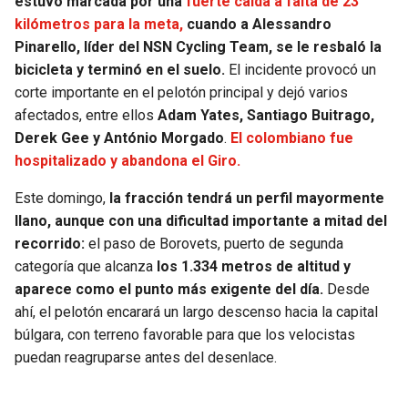
estuvo marcada por una
fuerte caída a falta de 23
BUCCANEERS
kilómetros para la meta,
cuando a Alessandro
Pinarello, líder del NSN Cycling Team, se le resbaló la
bicicleta y terminó en el suelo.
El incidente provocó un
corte importante en el pelotón principal y dejó varios
afectados, entre ellos
Adam Yates, Santiago Buitrago,
Derek Gee y António Morgado
.
El colombiano fue
hospitalizado y abandona el Giro.
Este domingo,
la fracción tendrá un perfil mayormente
llano, aunque con una dificultad importante a mitad del
recorrido:
el paso de Borovets, puerto de segunda
categoría que alcanza
los 1.334 metros de altitud y
aparece como el punto más exigente del día.
Desde
ahí, el pelotón encarará un largo descenso hacia la capital
búlgara, con terreno favorable para que los velocistas
puedan reagruparse antes del desenlace.