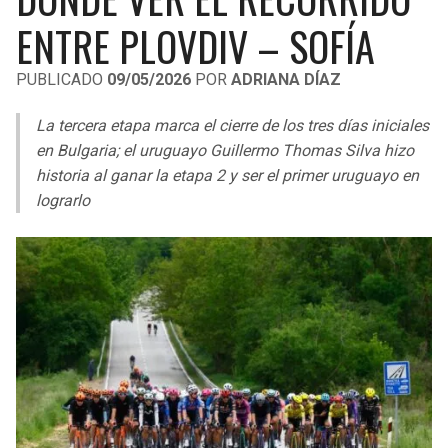
LIGA DE EXPANSIÓN MX
UEFA EUROPA LEAGUE
ENTRE PLOVDIV – SOFÍA
RAIDERS
CAVALIERS
LEAGUES CUP
UEFA CONFERENCE LEAGUE
PUBLICADO
09/05/2026
POR
ADRIANA DÍAZ
MLS
CHARGERS
PISTONS
La tercera etapa marca el cierre de los tres días iniciales
COPA LIBERTADORES
en Bulgaria; el uruguayo Guillermo Thomas Silva hizo
RAVENS
PACERS
historia al ganar la etapa 2 y ser el primer uruguayo en
COPA SUDAMERICANA
lograrlo
BENGALS
BUCKS
LIGA BETPLAY
BROWNS
HAWKS
OTRAS LIGAS
STEELERS
HORNETS
TEXANS
HEAT
COLTS
MAGIC