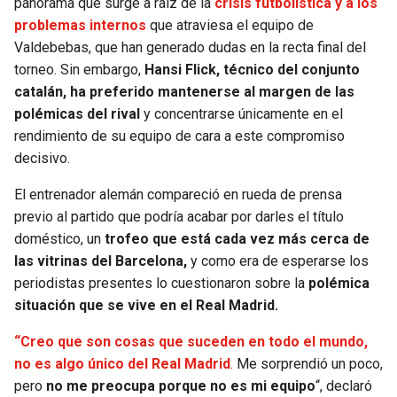
panorama que surge a raíz de la
crisis futbolística y a los
problemas internos
que atraviesa el equipo de
SEAHAWKS
PELICANS
Valdebebas, que han generado dudas en la recta final del
torneo. Sin embargo,
Hansi Flick, técnico del conjunto
BEARS
SPURS
catalán, ha preferido mantenerse al margen de las
polémicas del rival
y concentrarse únicamente en el
LIONS
NUGGETS
rendimiento de su equipo de cara a este compromiso
decisivo.
PACKERS
TIMBERWOLVES
El entrenador alemán compareció en rueda de prensa
previo al partido que podría acabar por darles el título
VIKINGS
THUNDER
doméstico, un
trofeo que está cada vez más cerca de
las vitrinas del Barcelona,
y como era de esperarse los
FALCONS
TRAIL BLAZERS
periodistas presentes lo cuestionaron sobre la
polémica
situación que se vive en el Real Madrid.
PANTHERS
JAZZ
“Creo que son cosas que suceden en todo el mundo,
SAINTS
no es algo único del Real Madrid
.
Me sorprendió un poco,
pero
no me preocupa porque no es mi equipo
“, declaró