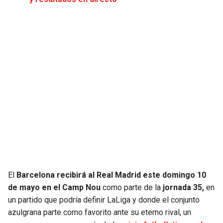
JAGUARS
WIZARDS
TITANS
WARRIORS
COWBOYS
CLIPPERS
GIANTS
LAKERS
EAGLES
SUNS
COMMANDERS
KINGS
CARDINALS
MAVERICKS
El
Barcelona recibirá al Real Madrid este domingo 10
de mayo en el Camp Nou
como parte de la
jornada 35,
en
RAMS
ROCKETS
un partido que podría definir LaLiga y donde el conjunto
azulgrana parte como favorito ante su eterno rival, un
49ERS
GRIZZLIES