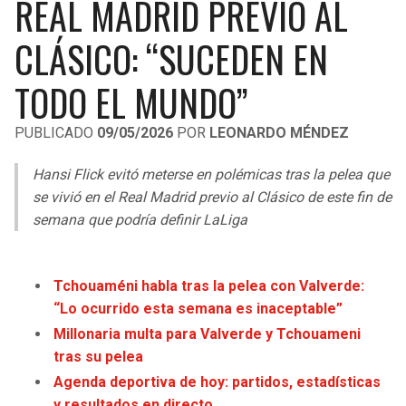
REAL MADRID PREVIO AL
LIGA DE EXPANSIÓN MX
UEFA EUROPA LEAGUE
CLÁSICO: “SUCEDEN EN
RAIDERS
CAVALIERS
LEAGUES CUP
UEFA CONFERENCE LEAGUE
TODO EL MUNDO”
MLS
CHARGERS
PISTONS
PUBLICADO
09/05/2026
POR
LEONARDO MÉNDEZ
COPA LIBERTADORES
RAVENS
PACERS
Hansi Flick evitó meterse en polémicas tras la pelea que
COPA SUDAMERICANA
BENGALS
BUCKS
se vivió en el Real Madrid previo al Clásico de este fin de
LIGA BETPLAY
semana que podría definir LaLiga
BROWNS
HAWKS
OTRAS LIGAS
STEELERS
HORNETS
Tchouaméni habla tras la pelea con Valverde:
“Lo ocurrido esta semana es inaceptable”
TEXANS
HEAT
Millonaria multa para Valverde y Tchouameni
tras su pelea
COLTS
MAGIC
Agenda deportiva de hoy: partidos, estadísticas
y resultados en directo