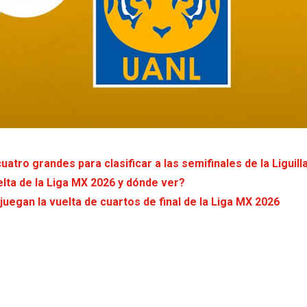
atro grandes para clasificar a las semifinales de la Liguill
elta de la Liga MX 2026 y dónde ver?
uegan la vuelta de cuartos de final de la Liga MX 2026