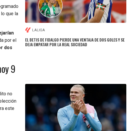
rogramado
 lo que la
LALIGA
ejarían
EL BETIS DE FIDALGO PIERDE UNA VENTAJA DE DOS GOLES Y SE
da por el
DEJA EMPATAR POR LA REAL SOCIEDAD
or dos
hoy 9
lito no
selección
ra este