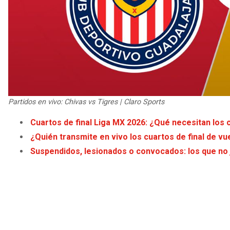
Partidos en vivo: Chivas vs Tigres | Claro Sports
Cuartos de final Liga MX 2026: ¿Qué necesitan los cu
¿Quién transmite en vivo los cuartos de final de vu
Suspendidos, lesionados o convocados: los que no j