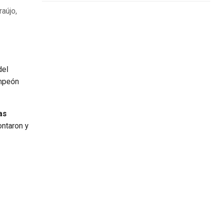
aújo,
del
ampeón
as
ontaron y