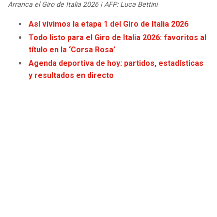
Arranca el Giro de Italia 2026 | AFP: Luca Bettini
JAGUARS
WIZARDS
Así vivimos la etapa 1 del Giro de Italia 2026
TITANS
WARRIORS
Todo listo para el Giro de Italia 2026: favoritos al
título en la ‘Corsa Rosa’
COWBOYS
CLIPPERS
Agenda deportiva de hoy: partidos, estadísticas
y resultados en directo
GIANTS
LAKERS
EAGLES
SUNS
COMMANDERS
KINGS
CARDINALS
MAVERICKS
RAMS
ROCKETS
49ERS
GRIZZLIES