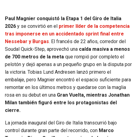
SEAHAWKS
PELICANS
Paul Magnier conquistó la Etapa 1 del Giro de Italia
2026
y se convirtió en el
primer líder de la competencia
BEARS
SPURS
tras imponerse en un accidentado sprint final entre
Nessebar y Burgas
. El francés de 22 años, corredor del
LIONS
NUGGETS
Soudal Quick-Step, aprovechó una
caída masiva a menos
de 700 metros de la meta
que rompió por completo el
PACKERS
TIMBERWOLVES
pelotón y dejó apenas a un pequeño grupo en la disputa por
la victoria. Tobias Lund Andresen lanzó primero el
VIKINGS
THUNDER
embalaje, pero Magnier encontró el espacio suficiente para
remontar en los últimos metros y quedarse con la maglia
FALCONS
TRAIL BLAZERS
rosa en su debut en una
Gran Vuelta, mientras Jonathan
Milan también figuró entre los protagonistas del
PANTHERS
JAZZ
cierre.
La jornada inaugural del Giro de Italia transcurrió bajo
SAINTS
control durante gran parte del recorrido, con
Marco