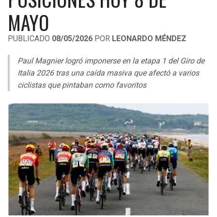
LIGA DE EXPANSIÓN MX
UEFA EUROPA LEAGUE
MAYO
RAIDERS
CAVALIERS
LEAGUES CUP
UEFA CONFERENCE LEAGUE
PUBLICADO
08/05/2026
POR
LEONARDO MÉNDEZ
MLS
CHARGERS
PISTONS
Paul Magnier logró imponerse en la etapa 1 del Giro de
COPA LIBERTADORES
Italia 2026 tras una caída masiva que afectó a varios
RAVENS
PACERS
ciclistas que pintaban como favoritos
COPA SUDAMERICANA
BENGALS
BUCKS
LIGA BETPLAY
BROWNS
HAWKS
OTRAS LIGAS
STEELERS
HORNETS
TEXANS
HEAT
COLTS
MAGIC