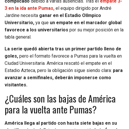
complicado
debido a varias ausencias. Tras el
empate 3-
3 en la ida ante Pumas,
el equipo dirigido por André
SEAHAWKS
PELICANS
Jardine necesita
ganar en el Estadio Olímpico
Universitario,
ya que
un empate en el marcador global
BEARS
SPURS
favorece a los universitarios
por su mejor posición en la
tabla general.
LIONS
NUGGETS
La serie quedó abierta tras un primer partido lleno de
goles,
pero el formato favorece a Pumas para la vuelta en
PACKERS
TIMBERWOLVES
Ciudad Universitaria. América rescató el empate en el
Estadio Azteca, pero la obligación sigue siendo clara:
para
VIKINGS
THUNDER
avanzar a semifinales, deberán imponerse como
visitantes.
FALCONS
TRAIL BLAZERS
¿Cuáles son las bajas de América
PANTHERS
JAZZ
para la vuelta ante Pumas?
SAINTS
América llega al partido con hasta siete bajas en su