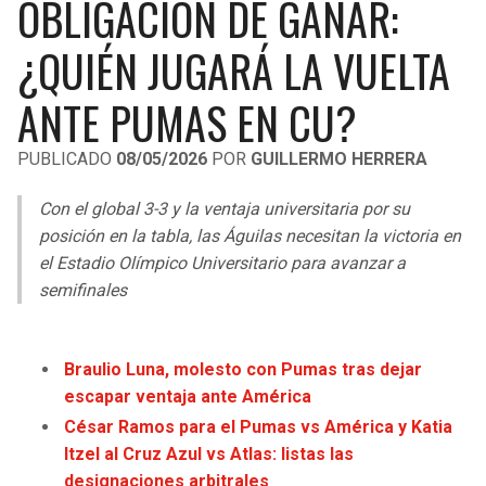
OBLIGACIÓN DE GANAR:
LIGA DE EXPANSIÓN MX
UEFA EUROPA LEAGUE
¿QUIÉN JUGARÁ LA VUELTA
RAIDERS
CAVALIERS
LEAGUES CUP
UEFA CONFERENCE LEAGUE
ANTE PUMAS EN CU?
MLS
CHARGERS
PISTONS
PUBLICADO
08/05/2026
POR
GUILLERMO HERRERA
COPA LIBERTADORES
RAVENS
PACERS
Con el global 3-3 y la ventaja universitaria por su
COPA SUDAMERICANA
BENGALS
BUCKS
posición en la tabla, las Águilas necesitan la victoria en
LIGA BETPLAY
el Estadio Olímpico Universitario para avanzar a
BROWNS
HAWKS
semifinales
OTRAS LIGAS
STEELERS
HORNETS
Braulio Luna, molesto con Pumas tras dejar
TEXANS
HEAT
escapar ventaja ante América
César Ramos para el Pumas vs América y Katia
COLTS
MAGIC
Itzel al Cruz Azul vs Atlas: listas las
designaciones arbitrales