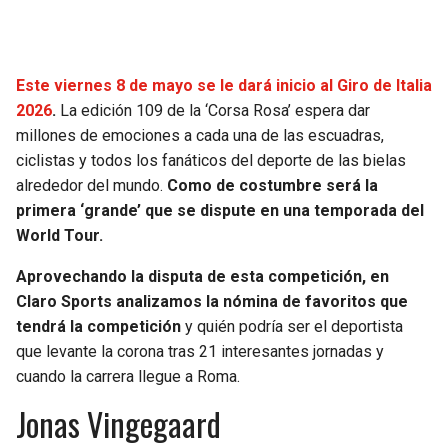
SEAHAWKS
PELICANS
Este viernes 8 de mayo se le dará inicio al Giro de Italia
BEARS
SPURS
2026
.
La edición 109 de la ‘Corsa Rosa’ espera dar
millones de emociones a cada una de las escuadras,
LIONS
NUGGETS
ciclistas y todos los fanáticos del deporte de las bielas
alrededor del mundo.
Como de costumbre será la
PACKERS
TIMBERWOLVES
primera ‘grande’ que se dispute en una temporada del
World Tour.
VIKINGS
THUNDER
Aprovechando la disputa de esta competición, en
FALCONS
TRAIL BLAZERS
Claro Sports analizamos la nómina de favoritos que
tendrá la competición
y quién podría ser el deportista
PANTHERS
JAZZ
que levante la corona tras 21 interesantes jornadas y
cuando la carrera llegue a Roma.
SAINTS
Jonas Vingegaard