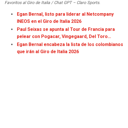
Favoritos al Giro de Italia / Chat GPT – Claro Sports.
JAGUARS
WIZARDS
Egan Bernal, listo para liderar al Netcompany
TITANS
WARRIORS
INEOS en el Giro de Italia 2026
Paul Seixas se apunta al Tour de Francia para
COWBOYS
CLIPPERS
pelear con Pogacar, Vingegaard, Del Toro…
Egan Bernal encabeza la lista de los colombianos
GIANTS
LAKERS
que irán al Giro de Italia 2026
EAGLES
SUNS
COMMANDERS
KINGS
CARDINALS
MAVERICKS
RAMS
ROCKETS
49ERS
GRIZZLIES