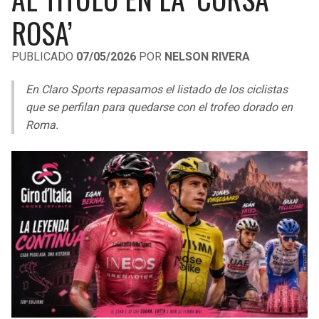
LIGA DE EXPANSIÓN MX
UEFA EUROPA LEAGUE
ROSA’
RAIDERS
CAVALIERS
LEAGUES CUP
UEFA CONFERENCE LEAGUE
PUBLICADO
07/05/2026
POR
NELSON RIVERA
MLS
CHARGERS
PISTONS
En Claro Sports repasamos el listado de los ciclistas
COPA LIBERTADORES
que se perfilan para quedarse con el trofeo dorado en
RAVENS
PACERS
Roma.
COPA SUDAMERICANA
BENGALS
BUCKS
LIGA BETPLAY
BROWNS
HAWKS
OTRAS LIGAS
STEELERS
HORNETS
TEXANS
HEAT
COLTS
MAGIC