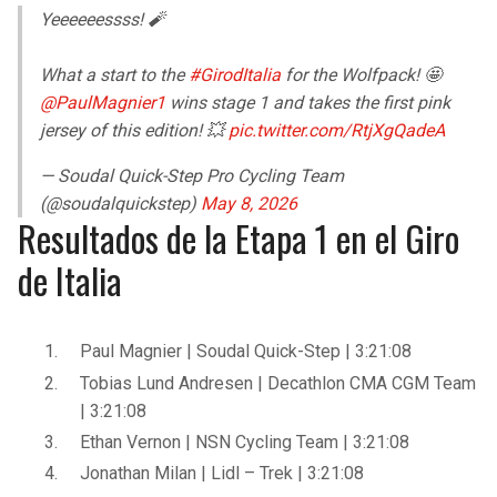
Yeeeeeessss! 🧨
What a start to the
#GirodItalia
for the Wolfpack! 🤩
@PaulMagnier1
wins stage 1 and takes the first pink
jersey of this edition! 💥
pic.twitter.com/RtjXgQadeA
— Soudal Quick-Step Pro Cycling Team
(@soudalquickstep)
May 8, 2026
Resultados de la Etapa 1 en el Giro
de Italia
Paul Magnier | Soudal Quick-Step | 3:21:08
Tobias Lund Andresen | Decathlon CMA CGM Team
| 3:21:08
Ethan Vernon | NSN Cycling Team | 3:21:08
Jonathan Milan | Lidl – Trek | 3:21:08