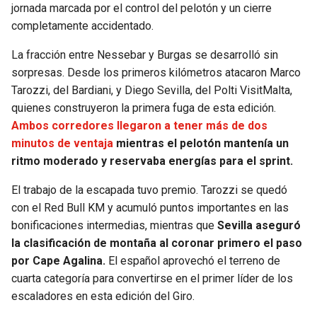
jornada marcada por el control del pelotón y un cierre
completamente accidentado.
SEAHAWKS
PELICANS
La fracción entre Nessebar y Burgas se desarrolló sin
BEARS
SPURS
sorpresas. Desde los primeros kilómetros atacaron Marco
Tarozzi, del Bardiani, y Diego Sevilla, del Polti VisitMalta,
LIONS
NUGGETS
quienes construyeron la primera fuga de esta edición.
Ambos corredores llegaron a tener más de dos
PACKERS
TIMBERWOLVES
minutos de ventaja
mientras el pelotón mantenía un
ritmo moderado y reservaba energías para el sprint.
VIKINGS
THUNDER
El trabajo de la escapada tuvo premio. Tarozzi se quedó
con el Red Bull KM y acumuló puntos importantes en las
FALCONS
TRAIL BLAZERS
bonificaciones intermedias, mientras que
Sevilla aseguró
la clasificación de montaña al coronar primero el paso
PANTHERS
JAZZ
por Cape Agalina.
El español aprovechó el terreno de
cuarta categoría para convertirse en el primer líder de los
SAINTS
escaladores en esta edición del Giro.