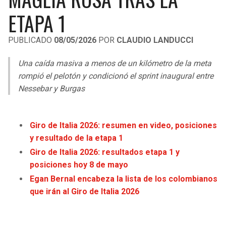
LIGA DE EXPANSIÓN MX
UEFA EUROPA LEAGUE
ETAPA 1
RAIDERS
CAVALIERS
LEAGUES CUP
UEFA CONFERENCE LEAGUE
PUBLICADO
08/05/2026
POR
CLAUDIO LANDUCCI
MLS
CHARGERS
PISTONS
Una caída masiva a menos de un kilómetro de la meta
COPA LIBERTADORES
rompió el pelotón y condicionó el sprint inaugural entre
RAVENS
PACERS
Nessebar y Burgas
COPA SUDAMERICANA
BENGALS
BUCKS
LIGA BETPLAY
Giro de Italia 2026: resumen en video, posiciones
BROWNS
HAWKS
y resultado de la etapa 1
OTRAS LIGAS
Giro de Italia 2026: resultados etapa 1 y
STEELERS
HORNETS
posiciones hoy 8 de mayo
Egan Bernal encabeza la lista de los colombianos
TEXANS
HEAT
que irán al Giro de Italia 2026
COLTS
MAGIC