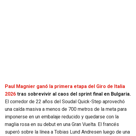
JAGUARS
WIZARDS
TITANS
WARRIORS
COWBOYS
CLIPPERS
GIANTS
LAKERS
EAGLES
SUNS
COMMANDERS
KINGS
Paul Magnier ganó la primera etapa del Giro de Italia
2026
tras sobrevivir al caos del sprint final en Bulgaria.
CARDINALS
MAVERICKS
El corredor de 22 años del Soudal Quick-Step aprovechó
una caída masiva a menos de 700 metros de la meta para
RAMS
ROCKETS
imponerse en un embalaje reducido y quedarse con la
maglia rosa en su debut en una Gran Vuelta. El francés
superó sobre la línea a Tobias Lund Andresen luego de una
49ERS
GRIZZLIES