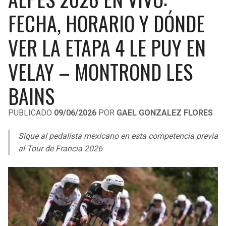
LIGA DE EXPANSIÓN MX
UEFA EUROPA LEAGUE
FECHA, HORARIO Y DÓNDE
RAIDERS
CAVALIERS
LEAGUES CUP
UEFA CONFERENCE LEAGUE
VER LA ETAPA 4 LE PUY EN
MLS
CHARGERS
PISTONS
VELAY – MONTROND LES
COPA LIBERTADORES
RAVENS
PACERS
BAINS
COPA SUDAMERICANA
BENGALS
BUCKS
PUBLICADO
09/06/2026
POR
GAEL GONZALEZ FLORES
LIGA BETPLAY
BROWNS
HAWKS
Sigue al pedalista mexicano en esta competencia previa
OTRAS LIGAS
al Tour de Francia 2026
STEELERS
HORNETS
TEXANS
HEAT
COLTS
MAGIC