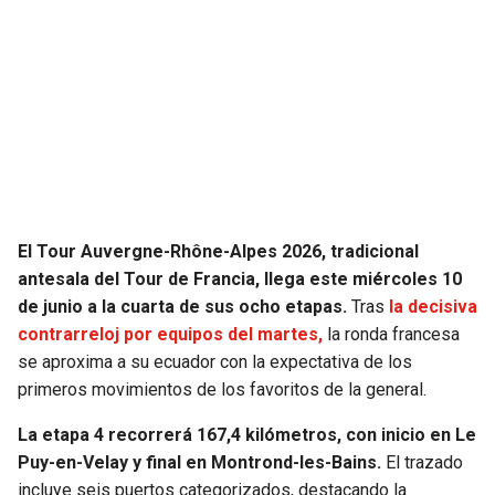
SEAHAWKS
PELICANS
BEARS
SPURS
LIONS
NUGGETS
PACKERS
TIMBERWOLVES
El Tour Auvergne-Rhône-Alpes 2026, tradicional
VIKINGS
THUNDER
antesala del Tour de Francia, llega este miércoles 10
de junio a la cuarta de sus ocho etapas.
Tras
la decisiva
FALCONS
TRAIL BLAZERS
contrarreloj por equipos del martes,
la ronda francesa
se aproxima a su ecuador con la expectativa de los
PANTHERS
JAZZ
primeros movimientos de los favoritos de la general.
La etapa 4 recorrerá 167,4 kilómetros, con inicio en Le
SAINTS
Puy-en-Velay y final en Montrond-les-Bains.
El trazado
incluye seis puertos categorizados, destacando la