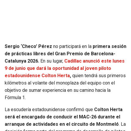
SEAHAWKS
PELICANS
BEARS
SPURS
LIONS
NUGGETS
Sergio ‘Checo’ Pérez
no participará en la
primera sesión
de prácticas libres del Gran Premio de Barcelona-
PACKERS
TIMBERWOLVES
Catalunya 2026.
En su lugar,
Cadillac anunció este lunes
9 de junio que dará la oportunidad al joven piloto
VIKINGS
THUNDER
estadounidense Colton Herta
,
quien tendrá sus primeros
kilómetros al volante del monoplaza del equipo con el
FALCONS
TRAIL BLAZERS
objetivo de sumar experiencia en su camino hacia la
Fórmula 1.
PANTHERS
JAZZ
La escudería estadounidense confirmó que
Colton Herta
será el encargado de conducir el MAC-26 durante el
SAINTS
arranque de actividades en el circuito de Montmeló
. La