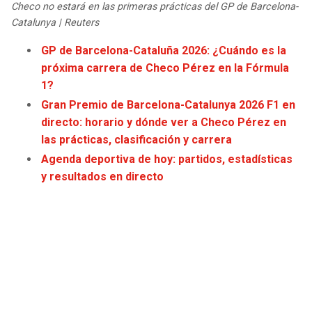
Checo no estará en las primeras prácticas del GP de Barcelona-
JAGUARS
WIZARDS
Catalunya | Reuters
TITANS
WARRIORS
GP de Barcelona-Cataluña 2026: ¿Cuándo es la
próxima carrera de Checo Pérez en la Fórmula
1?
COWBOYS
CLIPPERS
Gran Premio de Barcelona-Catalunya 2026 F1 en
GIANTS
LAKERS
directo: horario y dónde ver a Checo Pérez en
las prácticas, clasificación y carrera
EAGLES
SUNS
Agenda deportiva de hoy: partidos, estadísticas
y resultados en directo
COMMANDERS
KINGS
CARDINALS
MAVERICKS
RAMS
ROCKETS
49ERS
GRIZZLIES