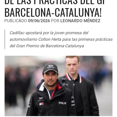
LIGA DE EXPANSIÓN MX
UEFA EUROPA LEAGUE
BARCELONA-CATALUNYA!
RAIDERS
CAVALIERS
LEAGUES CUP
UEFA CONFERENCE LEAGUE
PUBLICADO
09/06/2026
POR
LEONARDO MÉNDEZ
MLS
CHARGERS
PISTONS
Cadillac apostará por la joven promesa del
COPA LIBERTADORES
automovilismo Colton Herta para las primeras prácticas
RAVENS
PACERS
del Gran Premio de Barcelona-Catalunya
COPA SUDAMERICANA
BENGALS
BUCKS
LIGA BETPLAY
BROWNS
HAWKS
OTRAS LIGAS
STEELERS
HORNETS
TEXANS
HEAT
COLTS
MAGIC