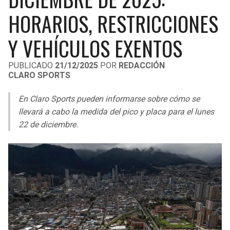
LIGA DE EXPANSIÓN MX
UEFA EUROPA LEAGUE
HORARIOS, RESTRICCIONES
RAIDERS
CAVALIERS
LEAGUES CUP
UEFA CONFERENCE LEAGUE
Y VEHÍCULOS EXENTOS
MLS
CHARGERS
PISTONS
PUBLICADO
21/12/2025
POR
REDACCIÓN
CLARO SPORTS
COPA LIBERTADORES
RAVENS
PACERS
En Claro Sports pueden informarse sobre cómo se
COPA SUDAMERICANA
BENGALS
BUCKS
llevará a cabo la medida del pico y placa para el lunes
LIGA BETPLAY
22 de diciembre.
BROWNS
HAWKS
OTRAS LIGAS
STEELERS
HORNETS
TEXANS
HEAT
COLTS
MAGIC