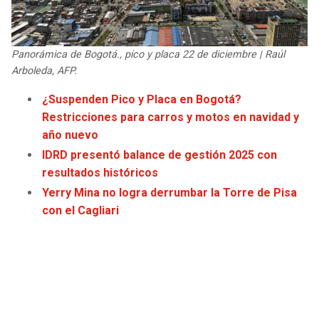
JAGUARS
WIZARDS
TITANS
WARRIORS
Panorámica de Bogotá., pico y placa 22 de diciembre | Raúl
Arboleda, AFP.
COWBOYS
CLIPPERS
¿Suspenden Pico y Placa en Bogotá?
Restricciones para carros y motos en navidad y
GIANTS
LAKERS
año nuevo
IDRD presentó balance de gestión 2025 con
EAGLES
SUNS
resultados históricos
Yerry Mina no logra derrumbar la Torre de Pisa
COMMANDERS
KINGS
con el Cagliari
CARDINALS
MAVERICKS
RAMS
ROCKETS
49ERS
GRIZZLIES