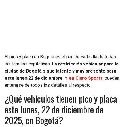
SEAHAWKS
PELICANS
BEARS
SPURS
LIONS
NUGGETS
PACKERS
TIMBERWOLVES
El pico y placa en Bogotá es el pan de cada día de todas
las familias capitalinas.
La restricción vehicular para la
VIKINGS
THUNDER
ciudad de Bogotá sigue latente y muy presente para
este lunes 22 de diciembre.
Y,
en Claro Sports
, pueden
FALCONS
TRAIL BLAZERS
enterarse de todos los detalles al respecto.
¿Qué vehículos tienen pico y placa
PANTHERS
JAZZ
este lunes, 22 de diciembre de
SAINTS
2025, en Bogotá?