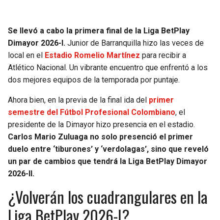
SEAHAWKS
PELICANS
Se llevó a cabo la primera final de la Liga BetPlay
Dimayor 2026-I.
Junior de Barranquilla hizo las veces de
BEARS
SPURS
local en el
Estadio Romelio Martínez
para recibir a
Atlético Nacional. Un vibrante encuentro que enfrentó a los
LIONS
NUGGETS
dos mejores equipos de la temporada por puntaje.
PACKERS
TIMBERWOLVES
Ahora bien, en la previa de la final ida del
primer
semestre del Fútbol Profesional Colombiano
, el
VIKINGS
THUNDER
presidente de la Dimayor hizo presencia en el estadio.
Carlos Mario Zuluaga no solo presenció el primer
FALCONS
TRAIL BLAZERS
duelo entre ‘tiburones’ y ‘verdolagas’, sino que reveló
un par de cambios que tendrá la Liga BetPlay Dimayor
PANTHERS
JAZZ
2026-II.
¿Volverán los cuadrangulares en la
SAINTS
Liga BetPlay 2026-I?