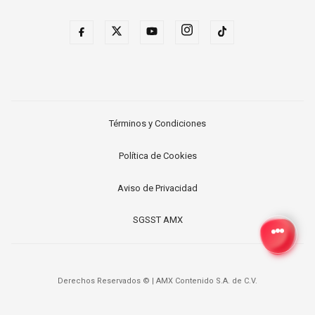
Términos y Condiciones
Política de Cookies
Aviso de Privacidad
SGSST AMX
Derechos Reservados ©
|
AMX Contenido S.A. de C.V.