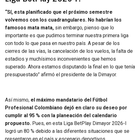
BUCCANEERS
“Sí, esta planificado que el próximo semestre
volvemos con los cuadrangulares. No habrían los
famosos mata mata,
sin embargo, pienso que lo
importante es que pudimos terminar nuestra primera liga
con todo lo que pasa en nuestro país. A pesar de los
cierres de las vías, la cancelación de los vuelos, la falta de
estadios y muchísimos inconvenientes que hemos
superado. Ahora estamos disputando la final en lo que tenía
presupuestado” afirmó el presidente de la Dimayor.
Así mismo,
el máximo mandatario del Fútbol
Profesional Colombiano dejó en claro su deseo por
cumplir al 95 % con la planeación del calendario
propuesto.
Pues, en esta Liga BetPlay Dimayor 2026-I
logró un 80 % debido a las diferentes situaciones que se
presentaron en el país y escenario deportivos,