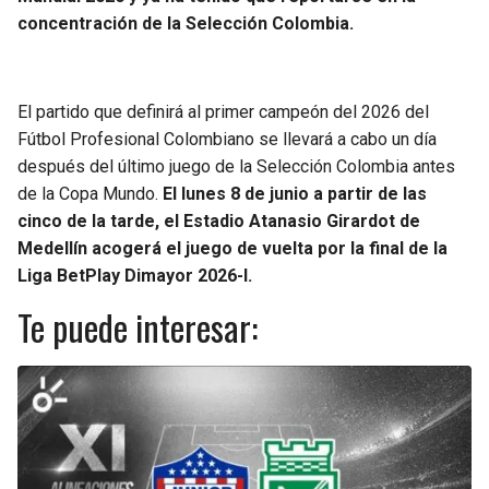
concentración de la Selección Colombia.
El partido que definirá al primer campeón del 2026 del
Fútbol Profesional Colombiano se llevará a cabo un día
después del último juego de la Selección Colombia antes
de la Copa Mundo.
El lunes 8 de junio a partir de las
cinco de la tarde, el Estadio Atanasio Girardot de
Medellín acogerá el juego de vuelta por la final de la
Liga BetPlay Dimayor 2026-I.
Te puede interesar: