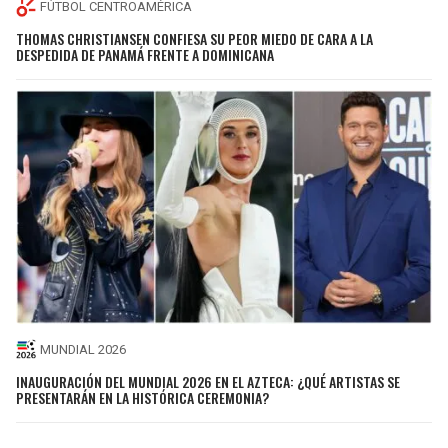
FÚTBOL CENTROAMÉRICA
THOMAS CHRISTIANSEN CONFIESA SU PEOR MIEDO DE CARA A LA
DESPEDIDA DE PANAMÁ FRENTE A DOMINICANA
MUNDIAL 2026
INAUGURACIÓN DEL MUNDIAL 2026 EN EL AZTECA: ¿QUÉ ARTISTAS SE
PRESENTARÁN EN LA HISTÓRICA CEREMONIA?