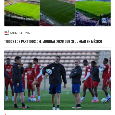
MUNDIAL 2026
TODOS LOS PARTIDOS DEL MUNDIAL 2026 QUE SE JUEGAN EN MÉXICO