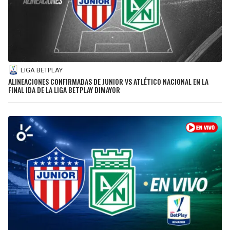
LIGA BETPLAY
ALINEACIONES CONFIRMADAS DE JUNIOR VS ATLÉTICO NACIONAL EN LA
FINAL IDA DE LA LIGA BETPLAY DIMAYOR