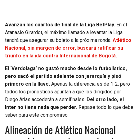
SEAHAWKS
PELICANS
Avanzan los cuartos de final de la Liga BetPlay
. En el
BEARS
SPURS
Atanasio Girardot, el máximo llamado a levantar la Liga
tendrá que asegurar su boleto a la próxima ronda.
Atlético
LIONS
NUGGETS
Nacional, sin margen de error, buscará ratificar su
triunfo en la ida contra Internacional de Bogotá.
PACKERS
TIMBERWOLVES
El ‘Verdolaga’ no gustó mucho desde lo futbolístico,
pero sacó el partido adelante con jerarquía y pisó
VIKINGS
THUNDER
primero en la llave.
Apenas la diferencia es de 1-2, pero
todos los pronósticos apuntan a que los dirigidos por
FALCONS
TRAIL BLAZERS
Diego Arias accederán a semifinales.
Del otro lado, el
Inter no tiene nada que perder.
Repase todo lo que debe
PANTHERS
JAZZ
saber para este compromiso.
SAINTS
Alineación de Atlético Nacional