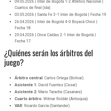
09.05.2026 | Inter de Bogotá 1-2 Atlético Nacional |
Cuartos de final (ida).
03.05.2026 | Santa Fe 3-1 Inter de Bogotá | Fecha 19.
26.04.2026 | Inter de Bogotá 4-0 Boyacá Chicó |
Fecha 18.
20.04.2026 | Once Caldas 2-1 Inter de Bogotá |
Fecha 17.
¿Quiénes serán los árbitros del
juego?
Árbitro central:
Carlos Ortega (Bolívar).
Asistente 1:
David Fuentes (Cesar).
Asistente 2:
Mario Tarache (Casanare).
Cuarto árbitro:
Wilmar Roldán (Antioquia).
VAR:
Ricardo García (Santander).