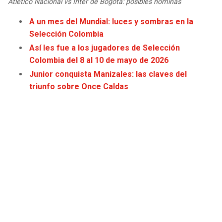
Atlético Nacional vs Inter de Bogotá: posibles nóminas
JAGUARS
WIZARDS
A un mes del Mundial: luces y sombras en la
Selección Colombia
TITANS
WARRIORS
Así les fue a los jugadores de Selección
Colombia del 8 al 10 de mayo de 2026
COWBOYS
CLIPPERS
Junior conquista Manizales: las claves del
triunfo sobre Once Caldas
GIANTS
LAKERS
EAGLES
SUNS
COMMANDERS
KINGS
CARDINALS
MAVERICKS
RAMS
ROCKETS
49ERS
GRIZZLIES