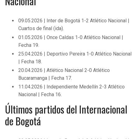
Nacional
09.05.2026 | Inter de Bogotá 1-2 Atlético Nacional |
Cuartos de final (ida).
01.05.2026 | Once Caldas 1-0 Atlético Nacional |
Fecha 19.
25.04.2026 | Deportivo Pereira 1-0 Atlético Nacional
| Fecha 18.
20.04.2026 | Atlético Nacional 2-0 Atlético
Bucaramanga | Fecha 17.
11.04.2026 | Independiente Medellín 2-3 Atlético
Nacional | Fecha 16.
Últimos partidos del Internacional
de Bogotá