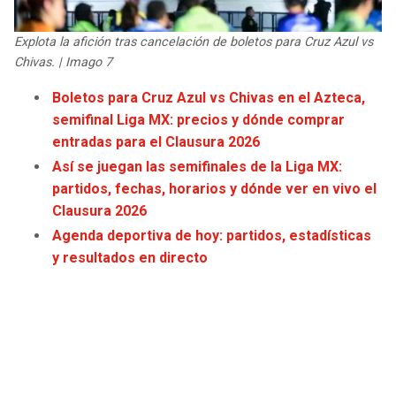
JAGUARS
WIZARDS
Explota la afición tras cancelación de boletos para Cruz Azul vs
Chivas. | Imago 7
TITANS
WARRIORS
Boletos para Cruz Azul vs Chivas en el Azteca,
COWBOYS
CLIPPERS
semifinal Liga MX: precios y dónde comprar
entradas para el Clausura 2026
GIANTS
LAKERS
Así se juegan las semifinales de la Liga MX:
partidos, fechas, horarios y dónde ver en vivo el
EAGLES
SUNS
Clausura 2026
Agenda deportiva de hoy: partidos, estadísticas
COMMANDERS
KINGS
y resultados en directo
CARDINALS
MAVERICKS
RAMS
ROCKETS
49ERS
GRIZZLIES