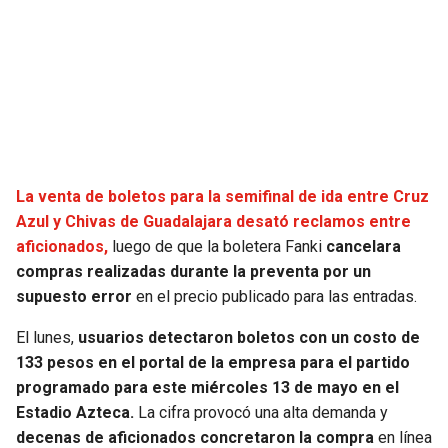
SEAHAWKS
PELICANS
BEARS
SPURS
LIONS
NUGGETS
PACKERS
TIMBERWOLVES
La venta de boletos para la semifinal de ida entre Cruz
Azul y Chivas de Guadalajara desató reclamos entre
aficionados,
luego de que la boletera Fanki
cancelara
VIKINGS
THUNDER
compras realizadas durante la preventa por un
supuesto error
en el precio publicado para las entradas.
FALCONS
TRAIL BLAZERS
El lunes,
usuarios detectaron boletos con un costo de
PANTHERS
JAZZ
133 pesos en el portal de la empresa para el partido
programado para este miércoles 13 de mayo en el
SAINTS
Estadio Azteca.
La cifra provocó una alta demanda y
decenas de aficionados concretaron la compra
en línea