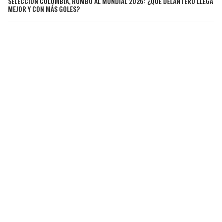
SELECCIÓN COLOMBIA, RUMBO AL MUNDIAL 2026: ¿QUÉ DELANTERO LLEGA
MEJOR Y CON MÁS GOLES?