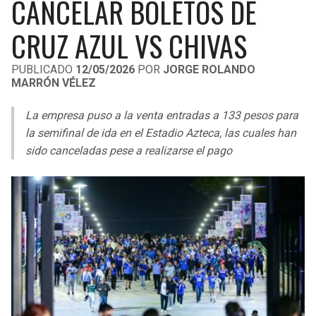
CANCELAR BOLETOS DE
LIGA DE EXPANSIÓN MX
UEFA EUROPA LEAGUE
CRUZ AZUL VS CHIVAS
RAIDERS
CAVALIERS
LEAGUES CUP
UEFA CONFERENCE LEAGUE
PUBLICADO
12/05/2026
POR
JORGE ROLANDO
MLS
CHARGERS
PISTONS
MARRÓN VÉLEZ
COPA LIBERTADORES
RAVENS
PACERS
La empresa puso a la venta entradas a 133 pesos para
la semifinal de ida en el Estadio Azteca, las cuales han
COPA SUDAMERICANA
BENGALS
BUCKS
sido canceladas pese a realizarse el pago
LIGA BETPLAY
BROWNS
HAWKS
OTRAS LIGAS
STEELERS
HORNETS
TEXANS
HEAT
COLTS
MAGIC