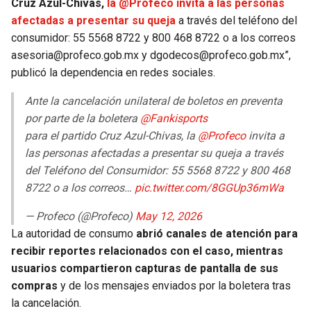
Cruz Azul-Chivas,
la @Profeco invita a las personas
afectadas a presentar su queja
a través del teléfono del
consumidor: 55 5568 8722 y 800 468 8722 o a los correos
asesoria@profeco.gob.mx y dgodecos@profeco.gob.mx”,
publicó la dependencia en redes sociales.
Ante la cancelación unilateral de boletos en preventa
por parte de la boletera
@Fankisports
para el partido Cruz Azul-Chivas, la
@Profeco
invita a
las personas afectadas a presentar su queja a través
del Teléfono del Consumidor: 55 5568 8722 y 800 468
8722 o a los correos…
pic.twitter.com/8GGUp36mWa
— Profeco (@Profeco)
May 12, 2026
La autoridad de consumo
abrió canales de atención para
recibir reportes relacionados con el caso, mientras
usuarios compartieron capturas de pantalla de sus
compras
y de los mensajes enviados por la boletera tras
la cancelación.