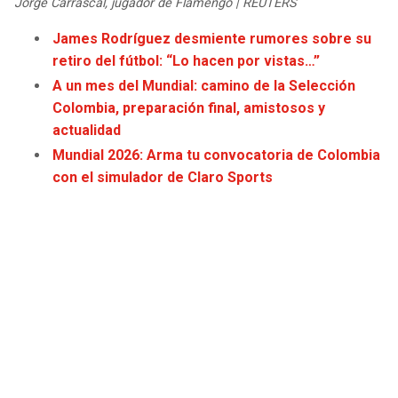
Jorge Carrascal, jugador de Flamengo | REUTERS
JAGUARS
WIZARDS
James Rodríguez desmiente rumores sobre su
retiro del fútbol: “Lo hacen por vistas…”
TITANS
WARRIORS
A un mes del Mundial: camino de la Selección
Colombia, preparación final, amistosos y
COWBOYS
CLIPPERS
actualidad
Mundial 2026: Arma tu convocatoria de Colombia
GIANTS
LAKERS
con el simulador de Claro Sports
EAGLES
SUNS
COMMANDERS
KINGS
CARDINALS
MAVERICKS
RAMS
ROCKETS
49ERS
GRIZZLIES