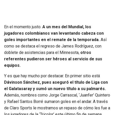
SEAHAWKS
PELICANS
BEARS
SPURS
En el momento justo.
A un mes del Mundial, los
jugadores colombianos van levantando cabeza con
LIONS
NUGGETS
goles importantes en el remate de la temporada.
Así
como se destaca el regreso de James Rodríguez, con
PACKERS
TIMBERWOLVES
doblete de asistencias para el Minnesota,
otros
referentes pudieron ser héroes al servicio de sus
VIKINGS
THUNDER
equipos.
Y es que hay mucho por destacar. En primer sitio está
FALCONS
TRAIL BLAZERS
Dávinson Sánchez, pues aseguró el título de Liga con
el Galatasaray y sumó un nuevo título a su palmarés.
PANTHERS
JAZZ
Además, nombres como Jorge Carrascal, ‘Juanfer’ Quintero
y Rafael Santos Borré sumaron goles en el andar. A través
SAINTS
de Claro Sports le mostramos un repaso de cómo les fue a
los jugadores de la ‘Tricolor’ este último fin de semana.