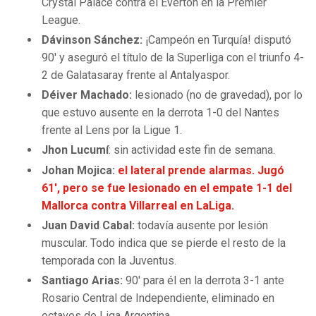
Crystal Palace contra el Everton en la Premier
League.
Dávinson Sánchez:
¡Campeón en Turquía! disputó
90′ y aseguró el título de la Superliga con el triunfo 4-
2 de Galatasaray frente al Antalyaspor.
Déiver Machado:
lesionado (no de gravedad), por lo
que estuvo ausente en la derrota 1-0 del Nantes
frente al Lens por la Ligue 1.
Jhon Lucumí
: sin actividad este fin de semana.
Johan Mojica:
el lateral prende alarmas. Jugó
61′, pero se fue lesionado en el empate 1-1 del
Mallorca contra Villarreal en LaLiga.
Juan David Cabal:
todavía ausente por lesión
muscular. Todo indica que se pierde el resto de la
temporada con la Juventus.
Santiago Arias:
90′ para él en la derrota 3-1 ante
Rosario Central de Independiente, eliminado en
octavos de Liga Argentina.