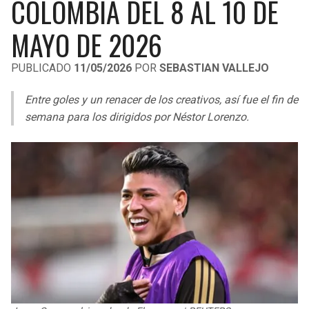
COLOMBIA DEL 8 AL 10 DE
LIGA DE EXPANSIÓN MX
UEFA EUROPA LEAGUE
MAYO DE 2026
RAIDERS
CAVALIERS
LEAGUES CUP
UEFA CONFERENCE LEAGUE
PUBLICADO
11/05/2026
POR
SEBASTIAN VALLEJO
MLS
CHARGERS
PISTONS
Entre goles y un renacer de los creativos, así fue el fin de
COPA LIBERTADORES
RAVENS
PACERS
semana para los dirigidos por Néstor Lorenzo.
COPA SUDAMERICANA
BENGALS
BUCKS
LIGA BETPLAY
BROWNS
HAWKS
OTRAS LIGAS
STEELERS
HORNETS
TEXANS
HEAT
COLTS
MAGIC