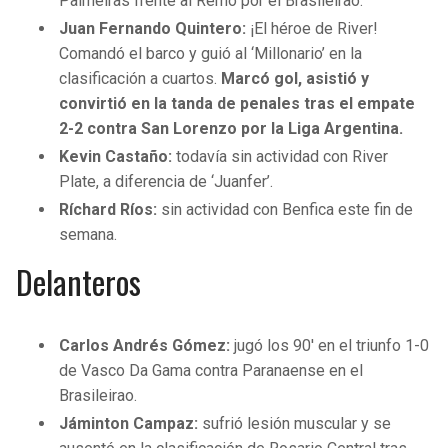
Palmeiras frente al Remo por el Brasileirao.
Juan Fernando Quintero:
¡El héroe de River!
Comandó el barco y guió al ‘Millonario’ en la
clasificación a cuartos.
Marcó gol, asistió y
convirtió en la tanda de penales tras el empate
2-2 contra San Lorenzo por la Liga Argentina.
Kevin Castaño:
todavía sin actividad con River
Plate, a diferencia de ‘Juanfer’.
Ríchard Ríos:
sin actividad con Benfica este fin de
semana.
Delanteros
Carlos Andrés Gómez:
jugó los 90′ en el triunfo 1-0
de Vasco Da Gama contra Paranaense en el
Brasileirao.
Jáminton Campaz:
sufrió lesión muscular y se