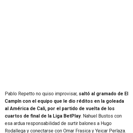
SEAHAWKS
PELICANS
BEARS
SPURS
LIONS
NUGGETS
PACKERS
TIMBERWOLVES
VIKINGS
THUNDER
FALCONS
TRAIL BLAZERS
Pablo Repetto no quiso improvisar,
saltó al gramado de El
Campín con el equipo que le dio réditos en la goleada
PANTHERS
JAZZ
al América de Cali, por el partido de vuelta de los
cuartos de final de la Liga BetPlay
. Nahuel Bustos con
SAINTS
esa ardua responsabilidad de surtir balones a Hugo
Rodallega y conectarse con Omar Frasica y Yeicar Perlaza.