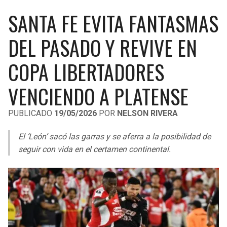
LIGA DE EXPANSIÓN MX
UEFA EUROPA LEAGUE
SANTA FE EVITA FANTASMAS
RAIDERS
CAVALIERS
LEAGUES CUP
UEFA CONFERENCE LEAGUE
DEL PASADO Y REVIVE EN
MLS
CHARGERS
PISTONS
COPA LIBERTADORES
COPA LIBERTADORES
RAVENS
PACERS
VENCIENDO A PLATENSE
COPA SUDAMERICANA
BENGALS
BUCKS
PUBLICADO
19/05/2026
POR
NELSON RIVERA
LIGA BETPLAY
BROWNS
HAWKS
El ‘León’ sacó las garras y se aferra a la posibilidad de
OTRAS LIGAS
seguir con vida en el certamen continental.
STEELERS
HORNETS
TEXANS
HEAT
COLTS
MAGIC