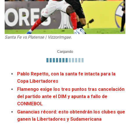
JAGUARS
WIZARDS
TITANS
WARRIORS
COWBOYS
CLIPPERS
Santa Fe vs Platense | VizzorImgae.
GIANTS
LAKERS
EAGLES
SUNS
Pablo Repetto, con la santa fe intacta para la
COMMANDERS
KINGS
Copa Libertadores
Flamengo exige los tres puntos tras cancelación
CARDINALS
MAVERICKS
del partido ante el DIM y apunta a fallo de
CONMEBOL
RAMS
ROCKETS
Ganancias récord: esto obtendrán los clubes que
ganen la Libertadores y Sudamericana
49ERS
GRIZZLIES