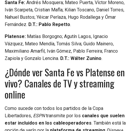
Santa Fe:
Andrés Mosquera; Mateo Puerta, Víctor Moreno,
Iván Scarpeta, Cristian Mafla; Kilian Toscano, Daniel Torres,
Nahuel Bustos; Yéicar Perlaza, Hugo Rodallega y Ómar
Fernández.
D.T.: Pablo Repetto
.
Platense:
Matías Borgogno; Agutín Lagos, Ignacio
Vázquez, Mateo Mendía, Tomás Silva; Guido Mainero,
Maximiliano Amarfil, Iván Gómez, Pablo Ferreira; Franco
Zapiola y Gonzalo Lencina.
D.T.: Wálter Zunino
.
¿Dónde ver Santa Fe vs Platense en
vivo? Canales de TV y streaming
online
Como sucede con todos los partidos de la Copa
Libertadores,
ESPN
transmite por los
canales que suelen
estar incluidos en los cableoperadores
. También está la
opción de verlo por la
plataforma de streaming
Disney+