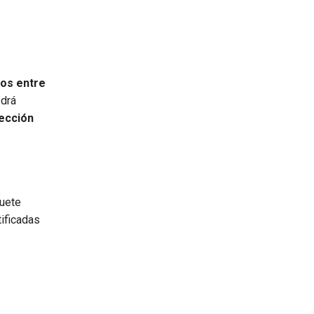
os entre
odrá
lección
quete
ificadas