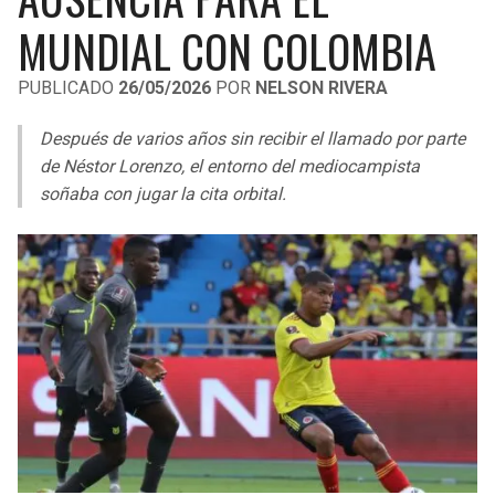
LIGA DE EXPANSIÓN MX
UEFA EUROPA LEAGUE
MUNDIAL CON COLOMBIA
RAIDERS
CAVALIERS
LEAGUES CUP
UEFA CONFERENCE LEAGUE
PUBLICADO
26/05/2026
POR
NELSON RIVERA
MLS
CHARGERS
PISTONS
Después de varios años sin recibir el llamado por parte
COPA LIBERTADORES
de Néstor Lorenzo, el entorno del mediocampista
RAVENS
PACERS
soñaba con jugar la cita orbital.
COPA SUDAMERICANA
BENGALS
BUCKS
LIGA BETPLAY
BROWNS
HAWKS
OTRAS LIGAS
STEELERS
HORNETS
TEXANS
HEAT
COLTS
MAGIC