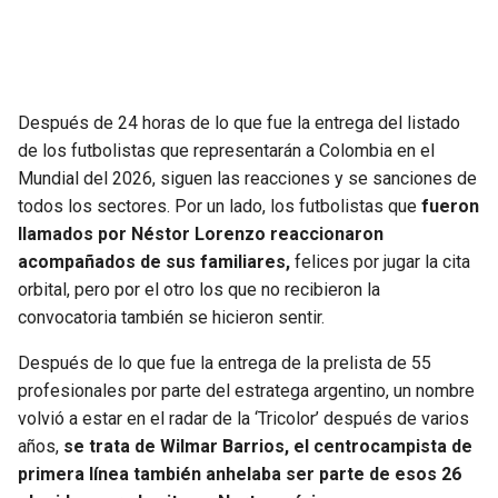
SEAHAWKS
PELICANS
BEARS
SPURS
Después de 24 horas de lo que fue la entrega del listado
de los futbolistas que representarán a Colombia en el
LIONS
NUGGETS
Mundial del 2026, siguen las reacciones y se sanciones de
todos los sectores. Por un lado, los futbolistas que
fueron
PACKERS
TIMBERWOLVES
llamados por Néstor Lorenzo reaccionaron
acompañados de sus familiares,
felices por jugar la cita
VIKINGS
THUNDER
orbital, pero por el otro los que no recibieron la
convocatoria también se hicieron sentir.
FALCONS
TRAIL BLAZERS
Después de lo que fue la entrega de la prelista de 55
PANTHERS
JAZZ
profesionales por parte del estratega argentino, un nombre
volvió a estar en el radar de la ‘Tricolor’ después de varios
años,
se trata de Wilmar Barrios, el centrocampista de
SAINTS
primera línea también anhelaba ser parte de esos 26