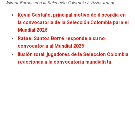
Wilmar Barrios con la Selección Colombia / Vizzor Image.
JAGUARS
WIZARDS
Kevin Castaño, principal motivo de discordia en
TITANS
WARRIORS
la convocatoria de la Selección Colombia para el
Mundial 2026
COWBOYS
CLIPPERS
Rafael Santos Borré responde a su no
convocatoria al Mundial 2026
GIANTS
LAKERS
Ilusión total: jugadores de la Selección Colombia
reaccionan a la convocatoria mundialista
EAGLES
SUNS
COMMANDERS
KINGS
CARDINALS
MAVERICKS
RAMS
ROCKETS
49ERS
GRIZZLIES