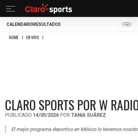
CALENDARIO
RESULTADOS
OLÍM
HOME
I
EN VIVO
I
CLARO SPORTS POR W RADIO, EN VIVO | JUEVES 14 DE MA
CLARO SPORTS POR W RADIO,
PUBLICADO
14/05/2026
POR
TANIA SUÁREZ
El mejor programa deportivo en México lo tenemos nosotro