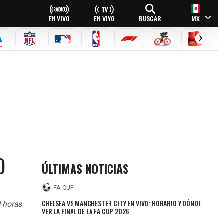
EN VIVO
EN VIVO
BUSCAR
MX
EAGUE
ERIE A
NFL
MLB
NBA
FÓRMULA 1
CICLISMO
BOXEO
O
ÚLTIMAS NOTICIAS
FA CUP
CHELSEA VS MANCHESTER CITY EN VIVO: HORARIO Y DÓNDE
0 horas
VER LA FINAL DE LA FA CUP 2026