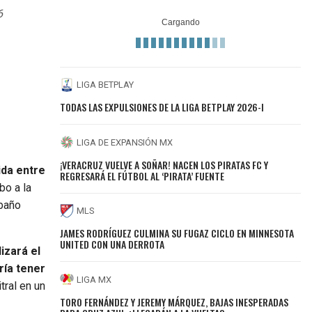
6
LIGA BETPLAY
TODAS LAS EXPULSIONES DE LA LIGA BETPLAY 2026-I
LIGA DE EXPANSIÓN MX
¡VERACRUZ VUELVE A SOÑAR! NACEN LOS PIRATAS FC Y
ida entre
REGRESARÁ EL FÚTBOL AL ‘PIRATA’ FUENTE
bo a la
ebaño
MLS
JAMES RODRÍGUEZ CULMINA SU FUGAZ CICLO EN MINNESOTA
UNITED CON UNA DERROTA
izará el
ría tener
LIGA MX
tral en un
TORO FERNÁNDEZ Y JEREMY MÁRQUEZ, BAJAS INESPERADAS