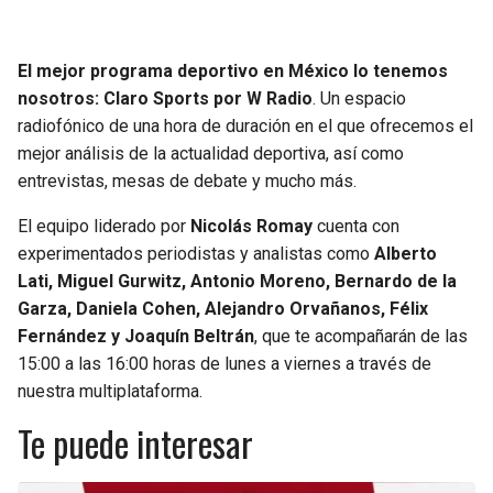
JAGUARS
WIZARDS
El mejor programa deportivo en México lo tenemos
TITANS
WARRIORS
nosotros: Claro Sports por W Radio
. Un espacio
radiofónico de una hora de duración en el que ofrecemos el
COWBOYS
CLIPPERS
mejor análisis de la actualidad deportiva, así como
entrevistas, mesas de debate y mucho más.
GIANTS
LAKERS
El equipo liderado por
Nicolás Romay
cuenta con
EAGLES
SUNS
experimentados periodistas y analistas como
Alberto
Lati, Miguel Gurwitz, Antonio Moreno, Bernardo de la
COMMANDERS
KINGS
Garza, Daniela Cohen, Alejandro Orvañanos, Félix
Fernández y Joaquín Beltrán
, que te acompañarán de las
15:00 a las 16:00 horas de lunes a viernes a través de
CARDINALS
MAVERICKS
nuestra multiplataforma.
RAMS
ROCKETS
Te puede interesar
49ERS
GRIZZLIES