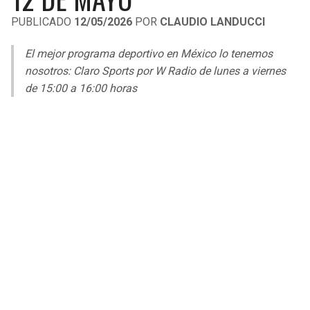
LIGA DE EXPANSIÓN MX
UEFA EUROPA LEAGUE
PUBLICADO
12/05/2026
POR
CLAUDIO LANDUCCI
RAIDERS
CAVALIERS
LEAGUES CUP
UEFA CONFERENCE LEAGUE
El mejor programa deportivo en México lo tenemos
MLS
nosotros: Claro Sports por W Radio de lunes a viernes
CHARGERS
PISTONS
de 15:00 a 16:00 horas
COPA LIBERTADORES
RAVENS
PACERS
COPA SUDAMERICANA
BENGALS
BUCKS
LIGA BETPLAY
BROWNS
HAWKS
OTRAS LIGAS
STEELERS
HORNETS
TEXANS
HEAT
COLTS
MAGIC