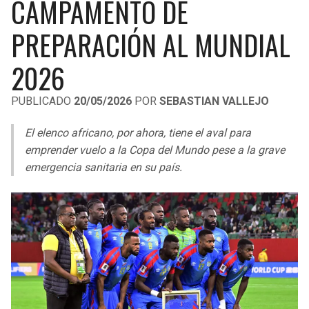
CAMPAMENTO DE
LIGA DE EXPANSIÓN MX
UEFA EUROPA LEAGUE
PREPARACIÓN AL MUNDIAL
RAIDERS
CAVALIERS
LEAGUES CUP
UEFA CONFERENCE LEAGUE
2026
MLS
CHARGERS
PISTONS
PUBLICADO
20/05/2026
POR
SEBASTIAN VALLEJO
COPA LIBERTADORES
RAVENS
PACERS
El elenco africano, por ahora, tiene el aval para
COPA SUDAMERICANA
BENGALS
BUCKS
emprender vuelo a la Copa del Mundo pese a la grave
LIGA BETPLAY
emergencia sanitaria en su país.
BROWNS
HAWKS
OTRAS LIGAS
STEELERS
HORNETS
TEXANS
HEAT
COLTS
MAGIC