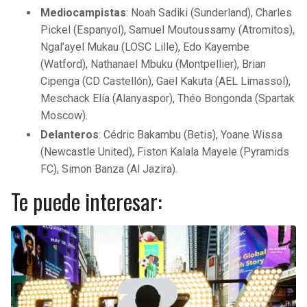
Mediocampistas
: Noah Sadiki (Sunderland), Charles
Pickel (Espanyol), Samuel Moutoussamy (Atromitos),
Ngal’ayel Mukau (LOSC Lille), Edo Kayembe
(Watford), Nathanael Mbuku (Montpellier), Brian
Cipenga (CD Castellón), Gaël Kakuta (AEL Limassol),
Meschack Elía (Alanyaspor), Théo Bongonda (Spartak
Moscow).
Delanteros
: Cédric Bakambu (Betis), Yoane Wissa
(Newcastle United), Fiston Kalala Mayele (Pyramids
FC), Simon Banza (Al Jazira).
Te puede interesar: