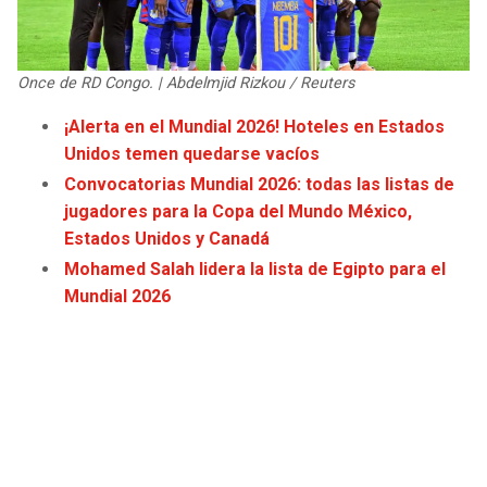
JAGUARS
WIZARDS
TITANS
WARRIORS
Once de RD Congo. | Abdelmjid Rizkou / Reuters
¡Alerta en el Mundial 2026! Hoteles en Estados
COWBOYS
CLIPPERS
Unidos temen quedarse vacíos
Convocatorias Mundial 2026: todas las listas de
GIANTS
LAKERS
jugadores para la Copa del Mundo México,
Estados Unidos y Canadá
EAGLES
SUNS
Mohamed Salah lidera la lista de Egipto para el
Mundial 2026
COMMANDERS
KINGS
CARDINALS
MAVERICKS
RAMS
ROCKETS
49ERS
GRIZZLIES