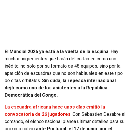
SEAHAWKS
PELICANS
BEARS
SPURS
LIONS
NUGGETS
El Mundial 2026 ya está a la vuelta de la esquina
. Hay
PACKERS
TIMBERWOLVES
muchos ingredientes que harán del certamen como uno
inédito, no solo por su formato de 48 equipos, sino por la
VIKINGS
THUNDER
aparición de escuadras que no son habituales en este tipo
de citas orbitales.
Sin duda, la repesca internacional
FALCONS
TRAIL BLAZERS
dejó como uno de los asistentes a la República
Democrática del Congo.
PANTHERS
JAZZ
La escuadra africana hace unos días emitió la
convocatoria de 26 jugadores
. Con Sébastien Desabre al
SAINTS
comando, el elenco nacional planea ultimar detalles para su
próximo cotejo
ante Portugal, el 17 de junio, por el