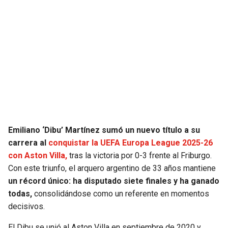
JAGUARS
WIZARDS
TITANS
WARRIORS
COWBOYS
CLIPPERS
GIANTS
LAKERS
EAGLES
SUNS
Emiliano ‘Dibu’ Martínez sumó un nuevo título a su
COMMANDERS
KINGS
carrera al
conquistar la UEFA Europa League 2025-26
con Aston Villa,
tras la victoria por 0-3 frente al Friburgo.
Con este triunfo, el arquero argentino de 33 años mantiene
CARDINALS
MAVERICKS
un récord único: ha disputado siete finales y ha ganado
todas,
consolidándose como un referente en momentos
RAMS
ROCKETS
decisivos.
49ERS
GRIZZLIES
El Dibu se unió al Aston Villa en septiembre de 2020 y