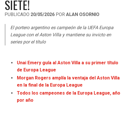
SIETE!
LIGA DE EXPANSIÓN MX
UEFA EUROPA LEAGUE
PUBLICADO
20/05/2026
POR
ALAN OSORNIO
RAIDERS
CAVALIERS
LEAGUES CUP
UEFA CONFERENCE LEAGUE
El portero argentino es campeón de la UEFA Europa
MLS
CHARGERS
PISTONS
League con el Aston Villa y mantiene su invicto en
series por el título
COPA LIBERTADORES
RAVENS
PACERS
COPA SUDAMERICANA
BENGALS
BUCKS
Unai Emery guía al Aston Villa a su primer título
LIGA BETPLAY
de Europa League
BROWNS
HAWKS
Morgan Rogers amplía la ventaja del Aston Villa
OTRAS LIGAS
en la final de la Europa League
STEELERS
HORNETS
Todos los campeones de la Europa League, año
por año
TEXANS
HEAT
COLTS
MAGIC