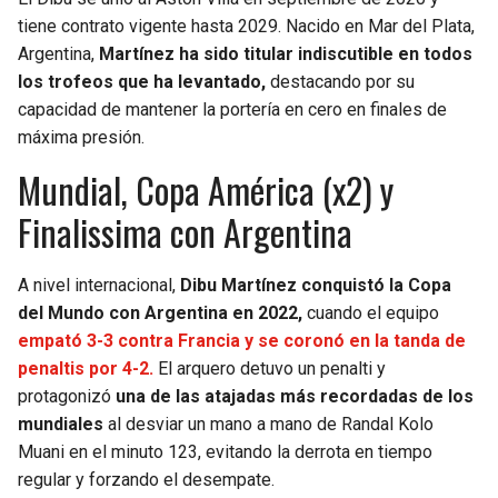
tiene contrato vigente hasta 2029. Nacido en Mar del Plata,
SEAHAWKS
PELICANS
Argentina,
Martínez ha sido titular indiscutible en todos
los trofeos que ha levantado,
destacando por su
BEARS
SPURS
capacidad de mantener la portería en cero en finales de
máxima presión.
LIONS
NUGGETS
Mundial, Copa América (x2) y
Finalissima con Argentina
PACKERS
TIMBERWOLVES
VIKINGS
THUNDER
A nivel internacional,
Dibu Martínez conquistó la Copa
del Mundo con Argentina en 2022,
cuando el equipo
FALCONS
TRAIL BLAZERS
empató 3-3 contra Francia y se coronó en la tanda de
penaltis por 4-2.
El arquero detuvo un penalti y
PANTHERS
JAZZ
protagonizó
una de las atajadas más recordadas de los
mundiales
al desviar un mano a mano de Randal Kolo
SAINTS
Muani en el minuto 123, evitando la derrota en tiempo
regular y forzando el desempate.