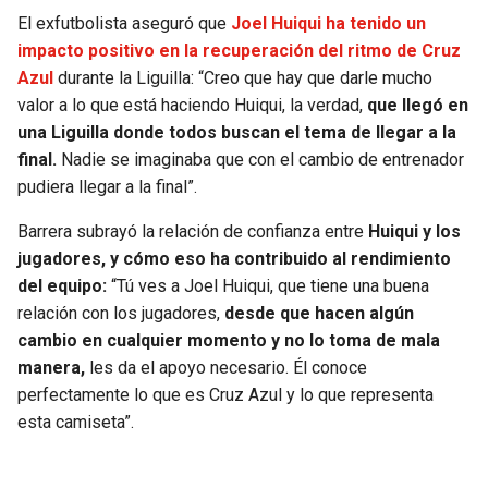
El exfutbolista aseguró que
Joel Huiqui ha tenido un
SEAHAWKS
PELICANS
impacto positivo en la recuperación del ritmo de Cruz
Azul
durante la Liguilla: “Creo que hay que darle mucho
BEARS
SPURS
valor a lo que está haciendo Huiqui, la verdad,
que llegó en
una Liguilla donde todos buscan el tema de llegar a la
LIONS
NUGGETS
final.
Nadie se imaginaba que con el cambio de entrenador
pudiera llegar a la final”.
PACKERS
TIMBERWOLVES
Barrera subrayó la relación de confianza entre
Huiqui y los
jugadores, y cómo eso ha contribuido al rendimiento
VIKINGS
THUNDER
del equipo:
“Tú ves a Joel Huiqui, que tiene una buena
relación con los jugadores,
desde que hacen algún
FALCONS
TRAIL BLAZERS
cambio en cualquier momento y no lo toma de mala
manera,
les da el apoyo necesario. Él conoce
PANTHERS
JAZZ
perfectamente lo que es Cruz Azul y lo que representa
esta camiseta”.
SAINTS