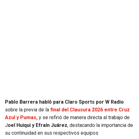
JAGUARS
WIZARDS
TITANS
WARRIORS
COWBOYS
CLIPPERS
GIANTS
LAKERS
EAGLES
SUNS
COMMANDERS
KINGS
Pablo Barrera habló para Claro Sports por W Radio
CARDINALS
MAVERICKS
sobre la previa de la
final del Clausura 2026 entre Cruz
Azul y Pumas,
y se refirió de manera directa al trabajo de
RAMS
ROCKETS
J
oel Huiqui y Efraín Juárez
, destacando la importancia de
su continuidad en sus respectivos equipos
49ERS
GRIZZLIES