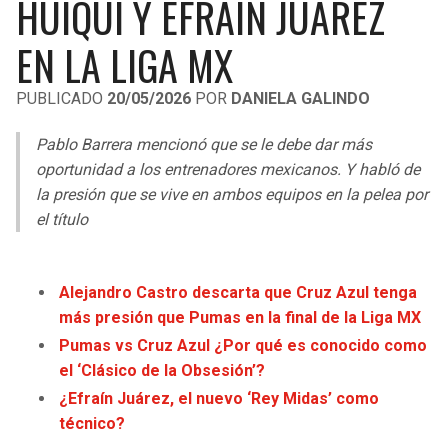
HUIQUI Y EFRAÍN JUÁREZ
LIGA DE EXPANSIÓN MX
UEFA EUROPA LEAGUE
EN LA LIGA MX
RAIDERS
CAVALIERS
LEAGUES CUP
UEFA CONFERENCE LEAGUE
PUBLICADO
20/05/2026
POR
DANIELA GALINDO
MLS
CHARGERS
PISTONS
Pablo Barrera mencionó que se le debe dar más
COPA LIBERTADORES
RAVENS
PACERS
oportunidad a los entrenadores mexicanos. Y habló de
COPA SUDAMERICANA
la presión que se vive en ambos equipos en la pelea por
BENGALS
BUCKS
el título
LIGA BETPLAY
BROWNS
HAWKS
OTRAS LIGAS
Alejandro Castro descarta que Cruz Azul tenga
STEELERS
HORNETS
más presión que Pumas en la final de la Liga MX
Pumas vs Cruz Azul ¿Por qué es conocido como
TEXANS
HEAT
el ‘Clásico de la Obsesión’?
¿Efraín Juárez, el nuevo ‘Rey Midas’ como
COLTS
MAGIC
técnico?