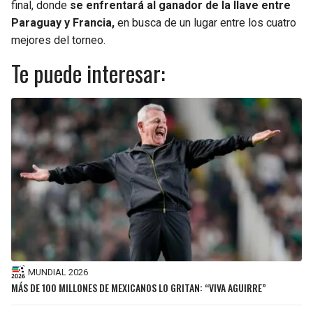
final, donde
se enfrentará al ganador de la llave entre
Paraguay y Francia,
en busca de un lugar entre los cuatro
SEAHAWKS
PELICANS
mejores del torneo.
Te puede interesar:
BEARS
SPURS
LIONS
NUGGETS
PACKERS
TIMBERWOLVES
VIKINGS
THUNDER
FALCONS
TRAIL BLAZERS
PANTHERS
JAZZ
MUNDIAL 2026
SAINTS
MÁS DE 100 MILLONES DE MEXICANOS LO GRITAN: “VIVA AGUIRRE”