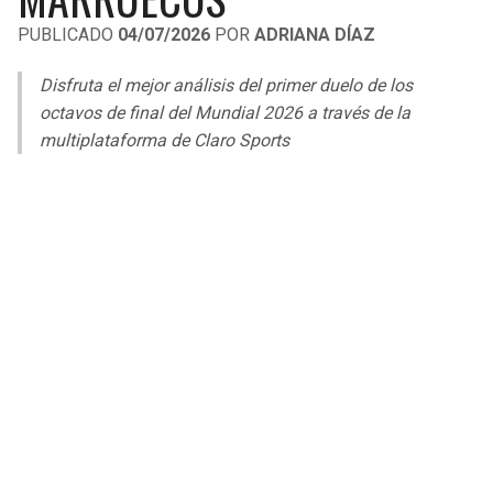
LIGA DE EXPANSIÓN MX
UEFA EUROPA LEAGUE
PUBLICADO
04/07/2026
POR
ADRIANA DÍAZ
RAIDERS
CAVALIERS
LEAGUES CUP
UEFA CONFERENCE LEAGUE
Disfruta el mejor análisis del primer duelo de los
MLS
octavos de final del Mundial 2026 a través de la
CHARGERS
PISTONS
multiplataforma de Claro Sports
COPA LIBERTADORES
RAVENS
PACERS
COPA SUDAMERICANA
BENGALS
BUCKS
LIGA BETPLAY
BROWNS
HAWKS
OTRAS LIGAS
STEELERS
HORNETS
TEXANS
HEAT
COLTS
MAGIC