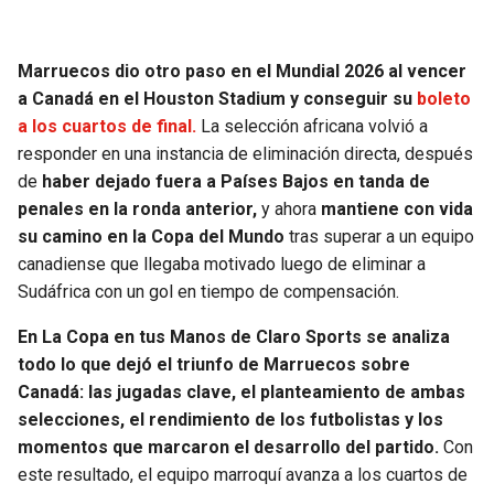
JAGUARS
WIZARDS
Marruecos dio otro paso en el Mundial 2026 al vencer
TITANS
WARRIORS
a Canadá en el Houston Stadium y conseguir su
boleto
a los cuartos de final.
La selección africana volvió a
COWBOYS
CLIPPERS
responder en una instancia de eliminación directa, después
de
haber dejado fuera a Países Bajos en tanda de
GIANTS
LAKERS
penales en la ronda anterior,
y ahora
mantiene con vida
su camino en la Copa del Mundo
tras superar a un equipo
EAGLES
SUNS
canadiense que llegaba motivado luego de eliminar a
Sudáfrica con un gol en tiempo de compensación.
COMMANDERS
KINGS
En La Copa en tus Manos de Claro Sports se analiza
todo lo que dejó el triunfo de Marruecos sobre
CARDINALS
MAVERICKS
Canadá: las jugadas clave, el planteamiento de ambas
selecciones, el rendimiento de los futbolistas y los
RAMS
ROCKETS
momentos que marcaron el desarrollo del partido.
Con
este resultado, el equipo marroquí avanza a los cuartos de
49ERS
GRIZZLIES