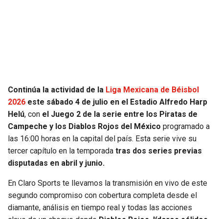
JAGUARS
WIZARDS
TITANS
WARRIORS
COWBOYS
CLIPPERS
GIANTS
LAKERS
Continúa la actividad de la
Liga Mexicana de Béisbol
2026
este sábado 4 de julio en el Estadio Alfredo Harp
EAGLES
SUNS
Helú
, con
el Juego 2 de la serie entre los Piratas de
Campeche y los Diablos Rojos del México
programado a
COMMANDERS
KINGS
las 16:00 horas en la capital del país. Esta serie vive su
tercer capítulo en la temporada
tras dos series previas
CARDINALS
MAVERICKS
disputadas en abril y junio.
En Claro Sports te llevamos la transmisión en vivo de este
RAMS
ROCKETS
segundo compromiso con cobertura completa desde el
diamante, análisis en tiempo real y todas las acciones
49ERS
GRIZZLIES