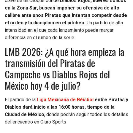
clave de un choque donde
Diablos Rojos, líderes sólidos
en la Zona Sur, buscan imponer su ofensiva de alto
SEAHAWKS
PELICANS
calibre ante unos Piratas que intentan competir desde
el orden y la disciplina en el pitcheo.
Un partido de alta
BEARS
SPURS
intensidad en el que cada lanzamiento puede marcar
diferencia en el rumbo de la serie.
LIONS
NUGGETS
LMB 2026: ¿A qué hora empieza la
PACKERS
TIMBERWOLVES
transmisión del Piratas de
Campeche vs Diablos Rojos del
VIKINGS
THUNDER
México hoy 4 de julio?
FALCONS
TRAIL BLAZERS
El partido de la
Liga Mexicana de Béisbol
entre Piratas y
PANTHERS
JAZZ
Diablos dará inicio a las 16:00 horas, tiempo de la
Ciudad de México
, donde podrán seguir todos los detalles
SAINTS
del encuentro en Claro Sports