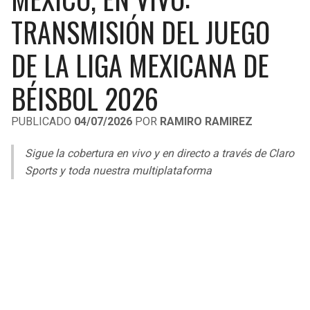
LIGA DE EXPANSIÓN MX
UEFA EUROPA LEAGUE
TRANSMISIÓN DEL JUEGO
RAIDERS
CAVALIERS
LEAGUES CUP
UEFA CONFERENCE LEAGUE
DE LA LIGA MEXICANA DE
MLS
CHARGERS
PISTONS
BÉISBOL 2026
COPA LIBERTADORES
RAVENS
PACERS
PUBLICADO
04/07/2026
POR
RAMIRO RAMIREZ
COPA SUDAMERICANA
BENGALS
BUCKS
Sigue la cobertura en vivo y en directo a través de Claro
LIGA BETPLAY
Sports y toda nuestra multiplataforma
BROWNS
HAWKS
OTRAS LIGAS
STEELERS
HORNETS
TEXANS
HEAT
COLTS
MAGIC