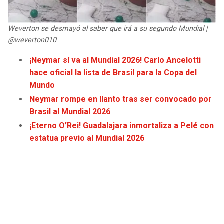
JAGUARS
WIZARDS
Weverton se desmayó al saber que irá a su segundo Mundial |
TITANS
WARRIORS
@weverton010
¡Neymar sí va al Mundial 2026! Carlo Ancelotti
COWBOYS
CLIPPERS
hace oficial la lista de Brasil para la Copa del
Mundo
GIANTS
LAKERS
Neymar rompe en llanto tras ser convocado por
Brasil al Mundial 2026
EAGLES
SUNS
¡Eterno O’Rei! Guadalajara inmortaliza a Pelé con
estatua previo al Mundial 2026
COMMANDERS
KINGS
CARDINALS
MAVERICKS
RAMS
ROCKETS
49ERS
GRIZZLIES