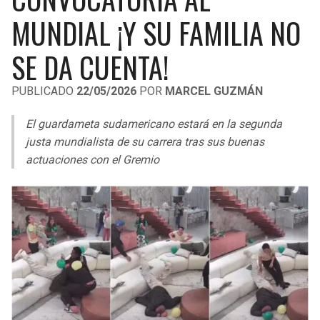
LIGA DE EXPANSIÓN MX
UEFA EUROPA LEAGUE
MUNDIAL ¡Y SU FAMILIA NO
RAIDERS
CAVALIERS
LEAGUES CUP
UEFA CONFERENCE LEAGUE
SE DA CUENTA!
MLS
CHARGERS
PISTONS
PUBLICADO
22/05/2026
POR
MARCEL GUZMÁN
COPA LIBERTADORES
RAVENS
PACERS
El guardameta sudamericano estará en la segunda
COPA SUDAMERICANA
justa mundialista de su carrera tras sus buenas
BENGALS
BUCKS
actuaciones con el Gremio
LIGA BETPLAY
BROWNS
HAWKS
OTRAS LIGAS
STEELERS
HORNETS
TEXANS
HEAT
COLTS
MAGIC