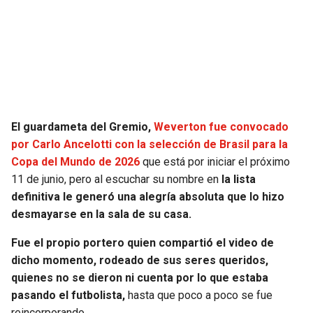
SEAHAWKS
PELICANS
BEARS
SPURS
LIONS
NUGGETS
El guardameta del Gremio,
Weverton fue convocado
PACKERS
TIMBERWOLVES
por Carlo Ancelotti con la selección de Brasil para la
Copa del Mundo de 2026
que está por iniciar el próximo
VIKINGS
THUNDER
11 de junio, pero al escuchar su nombre en
la lista
definitiva le generó una alegría absoluta que lo hizo
FALCONS
TRAIL BLAZERS
desmayarse en la sala de su casa.
Fue el propio portero quien compartió el video de
PANTHERS
JAZZ
dicho momento, rodeado de sus seres queridos,
quienes no se dieron ni cuenta por lo que estaba
SAINTS
pasando el futbolista,
hasta que poco a poco se fue
reincorporando.