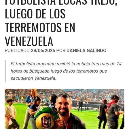
LIGA DE EXPANSIÓN MX
UEFA EUROPA LEAGUE
LUEGO DE LOS
RAIDERS
CAVALIERS
LEAGUES CUP
UEFA CONFERENCE LEAGUE
TERREMOTOS EN
MLS
CHARGERS
PISTONS
VENEZUELA
COPA LIBERTADORES
RAVENS
PACERS
PUBLICADO
28/06/2026
POR
DANIELA GALINDO
COPA SUDAMERICANA
BENGALS
BUCKS
El futbolista argentino recibió la noticia tras más de 74
LIGA BETPLAY
horas de búsqueda luego de los terremotos que
BROWNS
HAWKS
sacudieron Venezuela.
OTRAS LIGAS
STEELERS
HORNETS
TEXANS
HEAT
COLTS
MAGIC