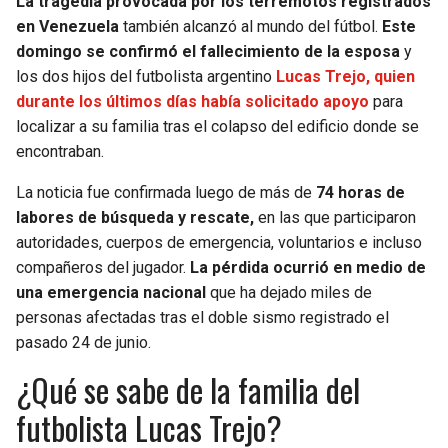
La tragedia provocada por los terremotos registrados
en Venezuela
también alcanzó al mundo del fútbol.
Este
SEAHAWKS
PELICANS
domingo se confirmó el fallecimiento de la esposa
y
los dos hijos del futbolista argentino
Lucas Trejo, quien
BEARS
SPURS
durante los últimos días había solicitado apoyo
para
localizar a su familia tras el colapso del edificio donde se
LIONS
NUGGETS
encontraban.
La noticia fue confirmada luego de más de
74 horas de
PACKERS
TIMBERWOLVES
labores de búsqueda y rescate,
en las que participaron
autoridades, cuerpos de emergencia, voluntarios e incluso
VIKINGS
THUNDER
compañeros del jugador.
La pérdida ocurrió en medio de
una emergencia nacional
que ha dejado miles de
FALCONS
TRAIL BLAZERS
personas afectadas tras el doble sismo registrado el
pasado 24 de junio.
PANTHERS
JAZZ
¿Qué se sabe de la familia del
SAINTS
futbolista Lucas Trejo?