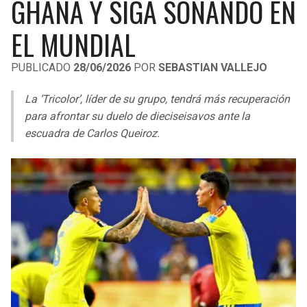
GHANA Y SIGA SOÑANDO EN
LIGA DE EXPANSIÓN MX
UEFA EUROPA LEAGUE
EL MUNDIAL
RAIDERS
CAVALIERS
LEAGUES CUP
UEFA CONFERENCE LEAGUE
PUBLICADO
28/06/2026
POR
SEBASTIAN VALLEJO
MLS
CHARGERS
PISTONS
La ‘Tricolor’, líder de su grupo, tendrá más recuperación
COPA LIBERTADORES
RAVENS
PACERS
para afrontar su duelo de dieciseisavos ante la
COPA SUDAMERICANA
escuadra de Carlos Queiroz.
BENGALS
BUCKS
LIGA BETPLAY
BROWNS
HAWKS
OTRAS LIGAS
STEELERS
HORNETS
TEXANS
HEAT
COLTS
MAGIC