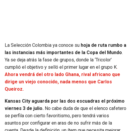
SEAHAWKS
PELICANS
BEARS
SPURS
LIONS
NUGGETS
La Selección Colombia ya conoce su
hoja de ruta rumbo a
las instancias más importantes de la Copa del Mundo
.
PACKERS
TIMBERWOLVES
Ya se deja atrás la fase de grupos, donde la ‘Tricolor’
cumplió el objetivo y selló el primer lugar en el grupo K
.
VIKINGS
THUNDER
Ahora vendrá del otro lado Ghana, rival africano que
dirige un viejo conocido, nada menos que Carlos
FALCONS
TRAIL BLAZERS
Queiroz.
Kansas City aguarda por las dos escuadras el próximo
PANTHERS
JAZZ
viernes 3 de julio.
No cabe duda de que el elenco cafetero
se perfila con cierto favoritismo, pero tendrá varios
SAINTS
asuntos por configurar en aras de no sufrir más de la
cuenta. Desde la definición, un ítem que necesita mejorar,