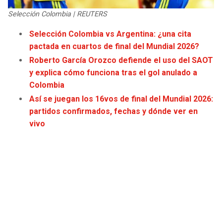
JAGUARS
WIZARDS
Selección Colombia | REUTERS
Selección Colombia vs Argentina: ¿una cita
TITANS
WARRIORS
pactada en cuartos de final del Mundial 2026?
Roberto García Orozco defiende el uso del SAOT
COWBOYS
CLIPPERS
y explica cómo funciona tras el gol anulado a
Colombia
GIANTS
LAKERS
Así se juegan los 16vos de final del Mundial 2026:
partidos confirmados, fechas y dónde ver en
EAGLES
SUNS
vivo
COMMANDERS
KINGS
CARDINALS
MAVERICKS
RAMS
ROCKETS
49ERS
GRIZZLIES