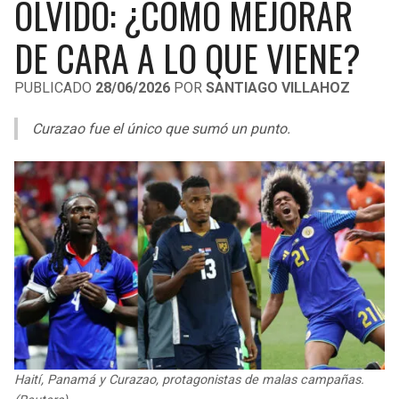
OLVIDO: ¿CÓMO MEJORAR
LIGA DE EXPANSIÓN MX
UEFA EUROPA LEAGUE
DE CARA A LO QUE VIENE?
RAIDERS
CAVALIERS
LEAGUES CUP
UEFA CONFERENCE LEAGUE
PUBLICADO
28/06/2026
POR
SANTIAGO VILLAHOZ
MLS
CHARGERS
PISTONS
Curazao fue el único que sumó un punto.
COPA LIBERTADORES
RAVENS
PACERS
COPA SUDAMERICANA
BENGALS
BUCKS
LIGA BETPLAY
BROWNS
HAWKS
OTRAS LIGAS
STEELERS
HORNETS
TEXANS
HEAT
COLTS
MAGIC
Haití, Panamá y Curazao, protagonistas de malas campañas.