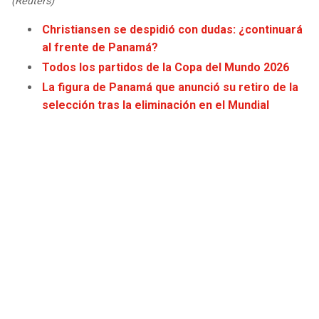
(Reuters)
JAGUARS
WIZARDS
Christiansen se despidió con dudas: ¿continuará
al frente de Panamá?
TITANS
WARRIORS
Todos los partidos de la Copa del Mundo 2026
La figura de Panamá que anunció su retiro de la
COWBOYS
CLIPPERS
selección tras la eliminación en el Mundial
GIANTS
LAKERS
EAGLES
SUNS
COMMANDERS
KINGS
CARDINALS
MAVERICKS
RAMS
ROCKETS
49ERS
GRIZZLIES