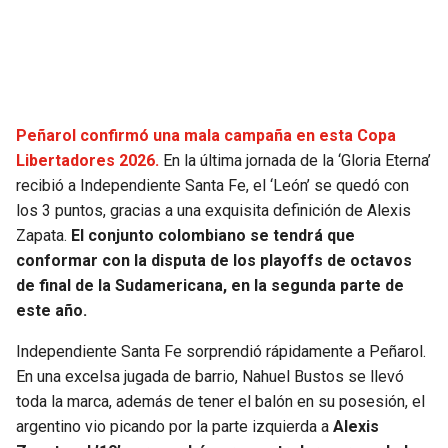
SEAHAWKS
PELICANS
BEARS
SPURS
Peñarol confirmó una mala campaña en esta Copa
LIONS
NUGGETS
Libertadores 2026.
En la última jornada de la ‘Gloria Eterna’
recibió a Independiente Santa Fe, el ‘León’ se quedó con
PACKERS
TIMBERWOLVES
los 3 puntos, gracias a una exquisita definición de Alexis
Zapata.
El conjunto colombiano se tendrá que
VIKINGS
THUNDER
conformar con la disputa de los playoffs de octavos
de final de la Sudamericana, en la segunda parte de
FALCONS
TRAIL BLAZERS
este año.
Independiente Santa Fe sorprendió rápidamente a Peñarol.
PANTHERS
JAZZ
En una excelsa jugada de barrio, Nahuel Bustos se llevó
toda la marca, además de tener el balón en su posesión, el
SAINTS
argentino vio picando por la parte izquierda a
Alexis