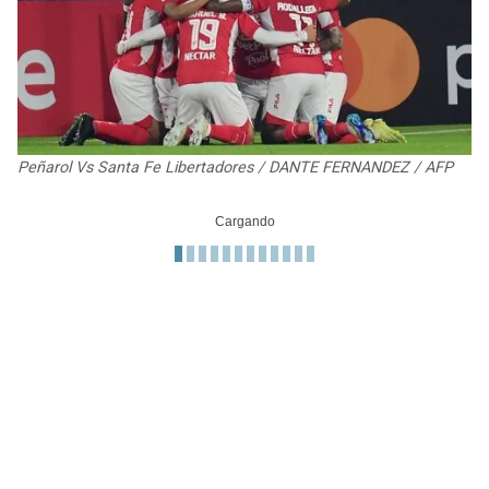
JAGUARS
WIZARDS
TITANS
WARRIORS
COWBOYS
CLIPPERS
Peñarol Vs Santa Fe Libertadores / DANTE FERNANDEZ / AFP
GIANTS
LAKERS
EAGLES
SUNS
COMMANDERS
KINGS
CARDINALS
MAVERICKS
RAMS
ROCKETS
49ERS
GRIZZLIES