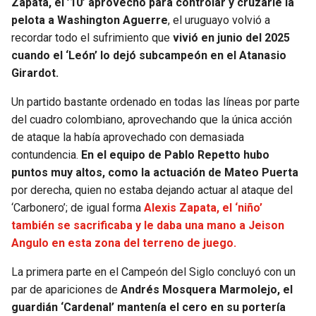
Zapata, el ’10’ aprovechó para controlar y cruzarle la
BUCCANEERS
pelota a Washington Aguerre
, el uruguayo volvió a
recordar todo el sufrimiento que
vivió en junio del 2025
cuando el ‘León’ lo dejó subcampeón en el Atanasio
Girardot.
Un partido bastante ordenado en todas las líneas por parte
del cuadro colombiano, aprovechando que la única acción
de ataque la había aprovechado con demasiada
contundencia.
En el equipo de Pablo Repetto hubo
puntos muy altos, como la actuación de Mateo Puerta
por derecha, quien no estaba dejando actuar al ataque del
‘Carbonero’; de igual forma
Alexis Zapata, el ‘niño’
también se sacrificaba y le daba una mano a Jeison
Angulo en esta zona del terreno de juego.
La primera parte en el Campeón del Siglo concluyó con un
par de apariciones de
Andrés Mosquera Marmolejo, el
guardián ‘Cardenal’ mantenía el cero en su portería