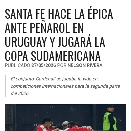
LIGA DE EXPANSIÓN MX
UEFA EUROPA LEAGUE
SANTA FE HACE LA ÉPICA
RAIDERS
CAVALIERS
LEAGUES CUP
UEFA CONFERENCE LEAGUE
ANTE PEÑAROL EN
MLS
CHARGERS
PISTONS
URUGUAY Y JUGARÁ LA
COPA LIBERTADORES
RAVENS
PACERS
COPA SUDAMERICANA
COPA SUDAMERICANA
BENGALS
BUCKS
PUBLICADO
27/05/2026
POR
NELSON RIVERA
LIGA BETPLAY
BROWNS
HAWKS
El conjunto ‘Cardenal’ se jugaba la vida en
OTRAS LIGAS
competiciones internacionales para la segunda parte
STEELERS
HORNETS
del 2026.
TEXANS
HEAT
COLTS
MAGIC