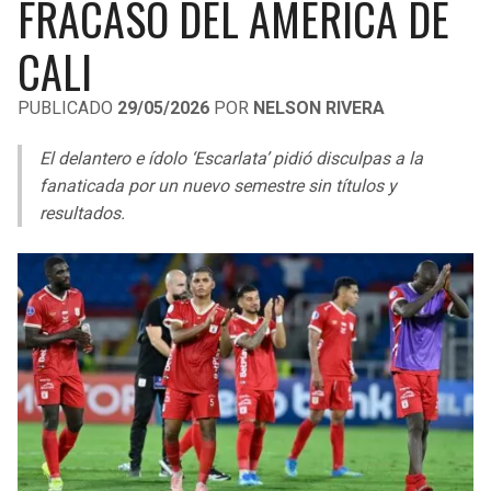
FRACASO DEL AMÉRICA DE
LIGA DE EXPANSIÓN MX
UEFA EUROPA LEAGUE
CALI
RAIDERS
CAVALIERS
LEAGUES CUP
UEFA CONFERENCE LEAGUE
PUBLICADO
29/05/2026
POR
NELSON RIVERA
MLS
CHARGERS
PISTONS
El delantero e ídolo ‘Escarlata’ pidió disculpas a la
COPA LIBERTADORES
RAVENS
PACERS
fanaticada por un nuevo semestre sin títulos y
COPA SUDAMERICANA
resultados.
BENGALS
BUCKS
LIGA BETPLAY
BROWNS
HAWKS
OTRAS LIGAS
STEELERS
HORNETS
TEXANS
HEAT
COLTS
MAGIC