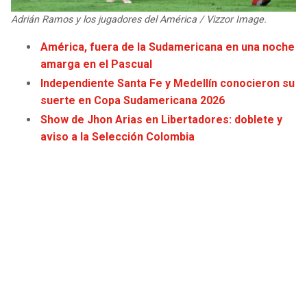
JAGUARS
WIZARDS
Adrián Ramos y los jugadores del América / Vizzor Image.
América, fuera de la Sudamericana en una noche
TITANS
WARRIORS
amarga en el Pascual
Independiente Santa Fe y Medellín conocieron su
COWBOYS
CLIPPERS
suerte en Copa Sudamericana 2026
Show de Jhon Arias en Libertadores: doblete y
GIANTS
LAKERS
aviso a la Selección Colombia
EAGLES
SUNS
COMMANDERS
KINGS
CARDINALS
MAVERICKS
RAMS
ROCKETS
49ERS
GRIZZLIES