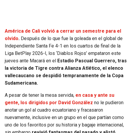
SEAHAWKS
PELICANS
BEARS
SPURS
América de Cali volvió a cerrar un semestre para el
olvido
.
Después de lo que fue la goleada en el global de
LIONS
NUGGETS
Independiente Santa Fe 4-1 en los cuartos de final de la
Liga BetPlay 2026-I, los ‘Diablos Rojos’ empataron este
PACKERS
TIMBERWOLVES
jueves ante Macará en el
Estadio Pascual Guerrero, tras
la victoria de Tigre contra Alianza Atlético, el elenco
VIKINGS
THUNDER
vallecaucano se despidió tempranamente de la Copa
Sudamericana.
FALCONS
TRAIL BLAZERS
A pesar de tener la mesa servida,
en casa y ante su
gente, los dirigidos por David González
no le pudieron
PANTHERS
JAZZ
anotar un gol al cuadro ecuatoriano y fracasaron
nuevamente, inclusive en un grupo en el que partían como
SAINTS
uno de los favoritos por su historia y bagaje internacional,
sin embargo
revivió fantasmas del pasado y alistó