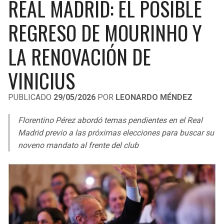
REAL MADRID: EL POSIBLE
LIGA DE EXPANSIÓN MX
UEFA EUROPA LEAGUE
REGRESO DE MOURINHO Y
RAIDERS
CAVALIERS
LEAGUES CUP
UEFA CONFERENCE LEAGUE
LA RENOVACIÓN DE
MLS
CHARGERS
PISTONS
VINICIUS
COPA LIBERTADORES
RAVENS
PACERS
COPA SUDAMERICANA
PUBLICADO
29/05/2026
POR
LEONARDO MÉNDEZ
BENGALS
BUCKS
LIGA BETPLAY
Florentino Pérez abordó temas pendientes en el Real
BROWNS
HAWKS
Madrid previo a las próximas elecciones para buscar su
OTRAS LIGAS
noveno mandato al frente del club
STEELERS
HORNETS
TEXANS
HEAT
COLTS
MAGIC