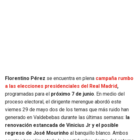
SEAHAWKS
PELICANS
BEARS
SPURS
LIONS
NUGGETS
PACKERS
TIMBERWOLVES
VIKINGS
THUNDER
Florentino Pérez
se encuentra en plena
campaña rumbo
a las elecciones presidenciales del Real Madrid
,
FALCONS
TRAIL BLAZERS
programadas para el
próximo 7 de junio
. En medio del
proceso electoral, el dirigente merengue abordó este
viernes 29 de mayo dos de los temas que más ruido han
PANTHERS
JAZZ
generado en Valdebebas durante las últimas semanas:
la
renovación estancada de Vinicius Jr y el posible
SAINTS
regreso de José Mourinho
al banquillo blanco. Ambos