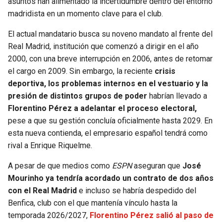
asuntos han alimentado la incertidumbre dentro del entorno
BUCCANEERS
madridista en un momento clave para el club.
El actual mandatario busca su noveno mandato al frente del
Real Madrid, institución que comenzó a dirigir en el año
2000, con una breve interrupción en 2006, antes de retomar
el cargo en 2009. Sin embargo, la reciente
crisis
deportiva, los problemas internos en el vestuario y la
presión de distintos grupos de poder
habrían llevado a
Florentino Pérez a adelantar el proceso electoral,
pese a que su gestión concluía oficialmente hasta 2029. En
esta nueva contienda, el empresario español tendrá como
rival a Enrique Riquelme.
A pesar de que medios como
ESPN
aseguran que
José
Mourinho ya tendría acordado un contrato de dos años
con el Real Madrid
e incluso se habría despedido del
Benfica, club con el que mantenía vínculo hasta la
temporada 2026/2027,
Florentino Pérez salió al paso de