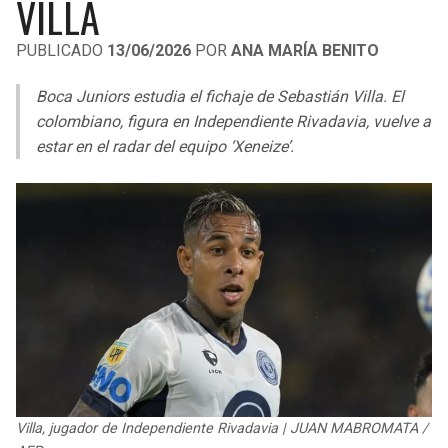
VILLA
LIGA DE EXPANSIÓN MX
UEFA EUROPA LEAGUE
PUBLICADO
13/06/2026
POR
ANA MARÍA BENITO
RAIDERS
CAVALIERS
LEAGUES CUP
UEFA CONFERENCE LEAGUE
Boca Juniors estudia el fichaje de Sebastián Villa. El
MLS
CHARGERS
PISTONS
colombiano, figura en Independiente Rivadavia, vuelve a
estar en el radar del equipo ‘Xeneize’.
COPA LIBERTADORES
RAVENS
PACERS
COPA SUDAMERICANA
BENGALS
BUCKS
LIGA BETPLAY
BROWNS
HAWKS
OTRAS LIGAS
STEELERS
HORNETS
TEXANS
HEAT
COLTS
MAGIC
Villa, jugador de Independiente Rivadavia | JUAN MABROMATA /