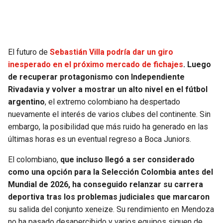
SEAHAWKS
PELICANS
BEARS
SPURS
El futuro de
Sebastián Villa podría dar un giro
inesperado en el próximo mercado de fichajes
. Luego
LIONS
NUGGETS
de recuperar protagonismo con Independiente
Rivadavia y volver a mostrar un alto nivel en el fútbol
PACKERS
TIMBERWOLVES
argentino
, el extremo colombiano ha despertado
nuevamente el interés de varios clubes del continente. Sin
VIKINGS
THUNDER
embargo, la posibilidad que más ruido ha generado en las
últimas horas es un eventual regreso a Boca Juniors.
FALCONS
TRAIL BLAZERS
El colombiano,
que incluso llegó a ser considerado
como una opción para la Selección Colombia antes del
PANTHERS
JAZZ
Mundial de 2026, ha conseguido relanzar su carrera
deportiva tras los problemas judiciales que marcaron
SAINTS
su salida del conjunto xeneize. Su rendimiento en Mendoza
no ha pasado desapercibido y varios equipos siguen de