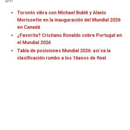
AFP.
JAGUARS
WIZARDS
Toronto vibra con Michael Bublé y Alanis
Morissette en la inauguración del Mundial 2026
TITANS
WARRIORS
en Canadá
¿Favorita? Cristiano Ronaldo sobre Portugal en
COWBOYS
CLIPPERS
el Mundial 2026
Tabla de posiciones Mundial 2026: así va la
GIANTS
LAKERS
clasificación rumbo a los 16avos de final
EAGLES
SUNS
COMMANDERS
KINGS
CARDINALS
MAVERICKS
RAMS
ROCKETS
49ERS
GRIZZLIES