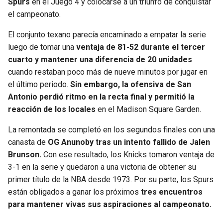
Spurs
en el Juego 4 y colocarse a un triunfo de conquistar
el campeonato.
SEAHAWKS
PELICANS
El conjunto texano parecía encaminado a empatar la serie
BEARS
SPURS
luego de tomar una
ventaja de 81-52 durante el tercer
cuarto y mantener una diferencia de 20 unidades
LIONS
NUGGETS
cuando restaban poco más de nueve minutos por jugar en
el último periodo.
Sin embargo, la ofensiva de San
Antonio perdió ritmo en la recta final y permitió la
PACKERS
TIMBERWOLVES
reacción de los locales
en el Madison Square Garden.
VIKINGS
THUNDER
La remontada se completó en los segundos finales con una
canasta de
OG Anunoby tras un intento fallido de Jalen
FALCONS
TRAIL BLAZERS
Brunson.
Con ese resultado, los Knicks tomaron ventaja de
3-1 en la serie y quedaron a una victoria de obtener su
PANTHERS
JAZZ
primer título de la NBA desde 1973. Por su parte, los Spurs
están obligados a ganar los próximos
tres encuentros
SAINTS
para mantener vivas sus aspiraciones al campeonato.