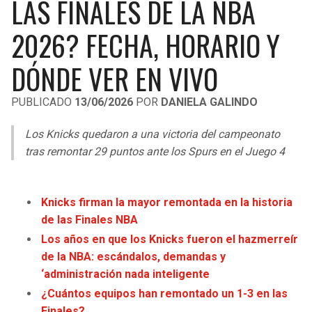
LAS FINALES DE LA NBA
LIGA DE EXPANSIÓN MX
UEFA EUROPA LEAGUE
2026? FECHA, HORARIO Y
RAIDERS
CAVALIERS
LEAGUES CUP
UEFA CONFERENCE LEAGUE
DÓNDE VER EN VIVO
MLS
CHARGERS
PISTONS
PUBLICADO
13/06/2026
POR
DANIELA GALINDO
COPA LIBERTADORES
RAVENS
PACERS
Los Knicks quedaron a una victoria del campeonato
COPA SUDAMERICANA
BENGALS
BUCKS
tras remontar 29 puntos ante los Spurs en el Juego 4
LIGA BETPLAY
BROWNS
HAWKS
OTRAS LIGAS
Knicks firman la mayor remontada en la historia
STEELERS
HORNETS
de las Finales NBA
Los años en que los Knicks fueron el hazmerreír
TEXANS
HEAT
de la NBA: escándalos, demandas y
‘administración nada inteligente
COLTS
MAGIC
¿Cuántos equipos han remontado un 1-3 en las
Finales?