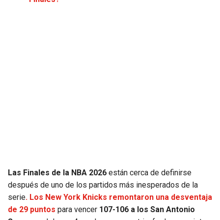
JAGUARS
WIZARDS
TITANS
WARRIORS
COWBOYS
CLIPPERS
GIANTS
LAKERS
EAGLES
SUNS
COMMANDERS
KINGS
CARDINALS
MAVERICKS
Las Finales de la NBA 2026
están cerca de definirse
después de uno de los partidos más inesperados de la
RAMS
ROCKETS
serie
. Los New York Knicks remontaron una desventaja
de 29 puntos
para vencer
107-106 a los San Antonio
49ERS
GRIZZLIES