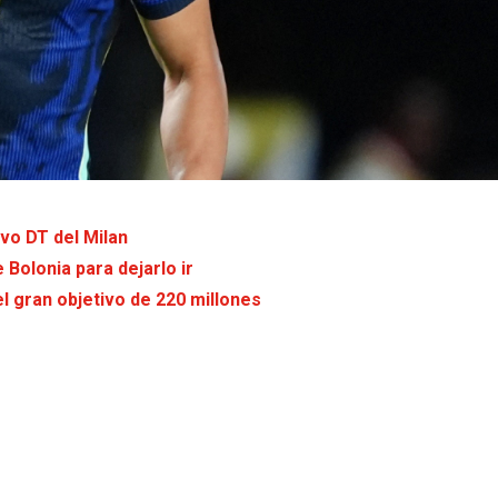
vo DT del Milan
 Bolonia para dejarlo ir
el gran objetivo de 220 millones