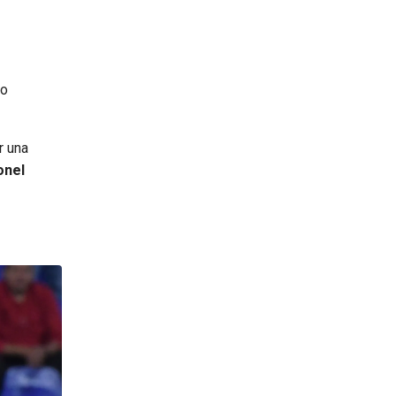
do
r una
onel