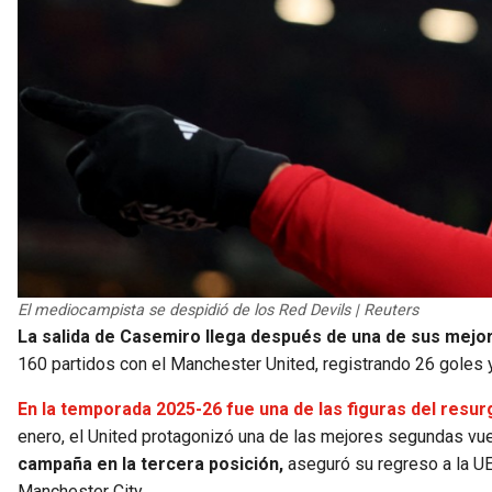
El mediocampista se despidió de los Red Devils | Reuters
La salida de Casemiro llega después de una de sus mejo
160 partidos con el Manchester United, registrando 26 goles 
En la temporada 2025-26 fue una de las figuras del resur
enero, el United protagonizó una de las mejores segundas vu
campaña en la tercera posición,
aseguró su regreso a la U
Manchester City.