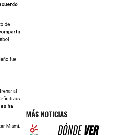
 acuerdo
to de
compartir
útbol
ileño fue
renar al
efinitivas
ces ha
MÁS NOTICIAS
ter Miami.