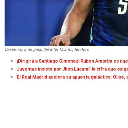
Casemiro, a un paso del Inter Miami | Reuters
¡Dirigirá a Santiago Gimenez! Ruben Amorim es nue
Juventus insiste por Jhon Lucumí: la cifra que exige
El Real Madrid acelera su apuesta galáctica: Olise, 