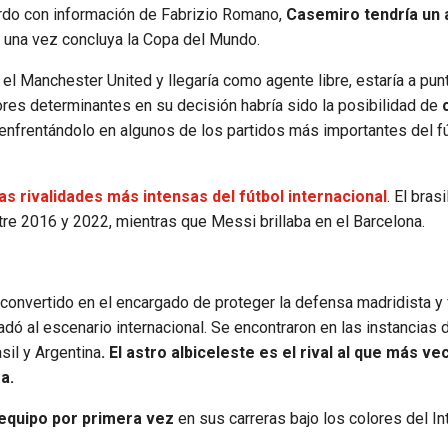
rdo con información de Fabrizio Romano,
Casemiro tendría un
i
una vez concluya la Copa del Mundo.
el Manchester United y llegaría como agente libre, estaría a pun
ores determinantes en su decisión habría sido la posibilidad de
nfrentándolo en algunos de los partidos más importantes del f
s rivalidades más intensas del fútbol internacional
. El bras
re 2016 y 2022, mientras que Messi brillaba en el Barcelona.
nvertido en el encargado de proteger la defensa madridista y f
adó al escenario internacional. Se encontraron en las instancias d
sil y Argentina
. El astro albiceleste es el rival al que más ve
ra.
equipo por primera vez
en sus carreras bajo los colores del In